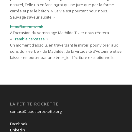
naturel, Telle un enfant ingrat qui ne jure que par la forme
carrée et par le béton. // La vie est pourtant pour nous.
Sauvage saveur subite »
http://kounouz.ml/
À l’occasion du vernissage Mathilde Tixier nous récitera
«
Tremble carcasse
. »
Un moment d’absolu, en traversant le miroir, pour vibrer aux
sons du « verbe » de Mathilde, de la virtuosité d’Automne et se
laisser emporter par une énergie d’écriture exceptionnelle.
LA PETITE ROCKETTE
contact@lapetiterockette.org
Facebook
LinkedIn