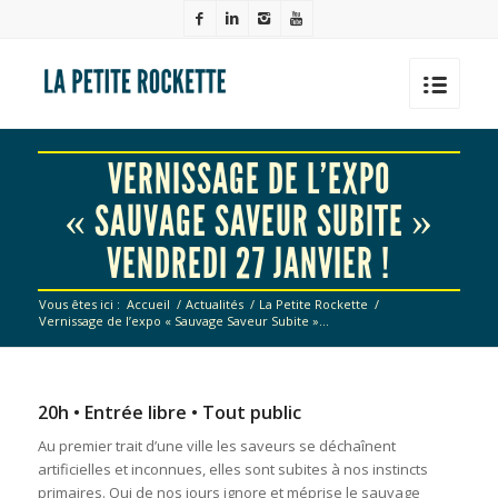
VERNISSAGE DE L’EXPO
« SAUVAGE SAVEUR SUBITE »
VENDREDI 27 JANVIER !
Vous êtes ici :
Accueil
/
Actualités
/
La Petite Rockette
/
Vernissage de l’expo « Sauvage Saveur Subite »...
20h • Entrée libre • Tout public
Au premier trait d’une ville les saveurs se déchaînent
artificielles et inconnues, elles sont subites à nos instincts
primaires. Qui de nos jours ignore et méprise le sauvage