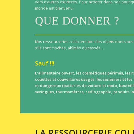
vers d’autres exutoires. Pour acheter dans nos boutiq
monde est bienvenu.
QUE DONNER ?
Nos ressourceries collectent tous les objets dont vou
s’ils sont moches, abîmés ou cassés…
Sauf !!!
L’alimentaire ouvert, les cosmétiques périmés, les ma
couettes et couvertures usagés, les sommiers et les
et dangereux (batteries de voiture et moto, boutei
seringues, thermomètres, radiographie, produits i
LA RESSOURCERIE COL