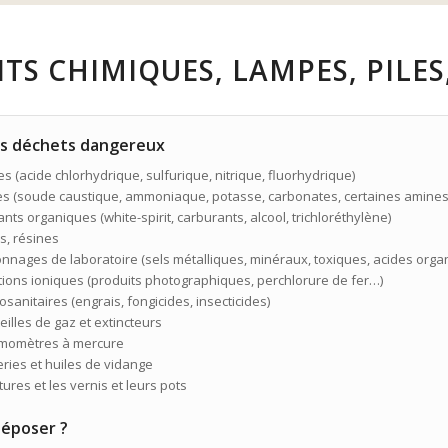
TS CHIMIQUES, LAMPES, PILES,
es déchets dangereux
es (acide chlorhydrique, sulfurique, nitrique, fluorhydrique)
es (soude caustique, ammoniaque, potasse, carbonates, certaines amines
ants organiques (white-spirit, carburants, alcool, trichloréthylène)
es, résines
onnages de laboratoire (sels métalliques, minéraux, toxiques, acides org
utions ioniques (produits photographiques, perchlorure de fer…)
osanitaires (engrais, fongicides, insecticides)
eilles de gaz et extincteurs
rmomètres à mercure
eries et huiles de vidange
tures et les vernis et leurs pots
déposer ?