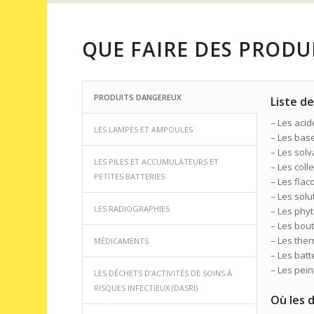
QUE FAIRE DES PRODUI
PRODUITS DANGEREUX
Liste d
– Les acid
LES LAMPES ET AMPOULES
– Les bas
– Les solv
LES PILES ET ACCUMULATEURS ET
– Les coll
PETITES BATTERIES
– Les flac
– Les sol
LES RADIOGRAPHIES
– Les phyt
– Les bout
– Les the
MÉDICAMENTS
– Les batt
– Les pein
LES DÉCHETS D’ACTIVITÉS DE SOINS À
RISQUES INFECTIEUX (DASRI)
Où les 