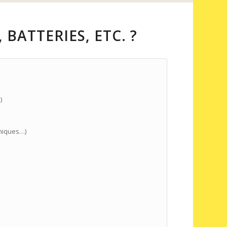
 BATTERIES, ETC. ?
)
aniques…)