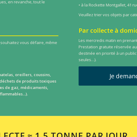
ues, en revanche, tout le
• à la Rockette Montgallet, 41 ru
Veuillez trier vos objets par ca
Par collecte à domic
Les mercredis matin en prenant
s souhaitez vous défaire, même
Prestation gratuite réservée a
destinée en priorité à un publi
seules…).
telas, oreillers, coussins,
Je demand
 déchets de produits toxiques
lles de gaz, médicaments,
nflammables…).
LECTE ≈ 1,5 TONNE PAR JOUR