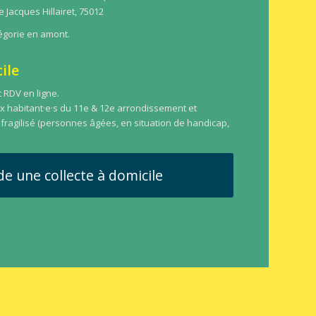
e Jacques Hillairet, 75012
tégorie en amont.
ile
 RDV en ligne.
ux habitant·e·s du 11e & 12e arrondissement et
c fragilisé (personnes âgées, en situation de handicap,
e une collecte à domicile