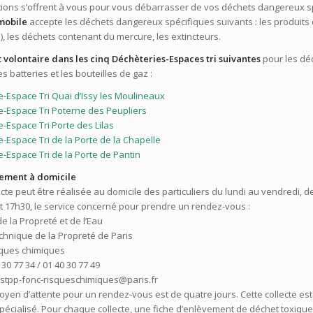
utions s’offrent à vous pour vous débarrasser de vos déchets dangereux s
imobile
accepte les déchets dangereux spécifiques suivants : les produits 
, les déchets contenant du mercure, les extincteurs.
t volontaire dans les cinq Déchèteries-Espaces tri suivantes
pour les déc
es batteries et les bouteilles de gaz :
e-Espace Tri Quai d’Issy les Moulineaux
e-Espace Tri Poterne des Peupliers
-Espace Tri Porte des Lilas
-Espace Tri de la Porte de la Chapelle
-Espace Tri de la Porte de Pantin
vement à domicile
ecte peut être réalisée au domicile des particuliers du lundi au vendredi, de
t 17h30, le service concerné pour prendre un rendez-vous :
de la Propreté et de l’Eau
chnique de la Propreté de Paris
isques chimiques
0 30 77 34 / 01 40 30 77 49
e-stpp-fonc-risqueschimiques@paris.fr
oyen d’attente pour un rendez-vous est de quatre jours. Cette collecte es
pécialisé. Pour chaque collecte, une fiche d’enlèvement de déchet toxique