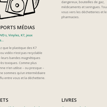
dangereux, bouteilles de gaz,
médicaments et seringues. Tou
vous vers les déchetteries et l
pharmacies.
PORTS MÉDIAS
VD s, Vinyles, K7, jeux
os…
z que le plastique des K7
ou vidéo n’est pas recyclable
e leurs bandes magnétiques
très toxiques. Comme plus
nne n’en utilise – ou presque –
ne sommes qu’un intermédiaire
lu entre vous et la déchetterie.
ETS
LIVRES