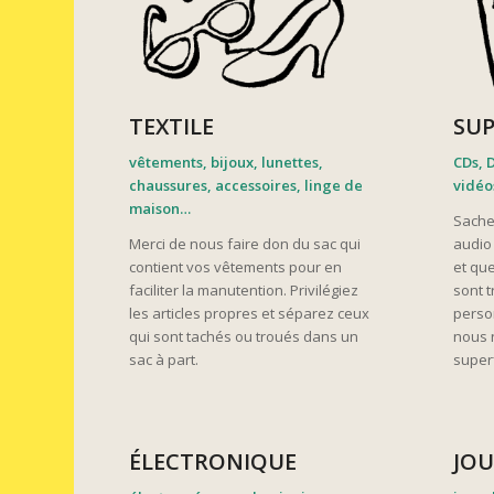
TEXTILE
SUP
vêtements, bijoux, lunettes,
CDs, D
chaussures, accessoires, linge de
vidé
maison…
Sache
Merci de nous faire don du sac qui
audio 
contient vos vêtements pour en
et qu
faciliter la manutention. Privilégiez
sont 
les articles propres et séparez ceux
perso
qui sont tachés ou troués dans un
nous 
sac à part.
superf
ÉLECTRONIQUE
JOU