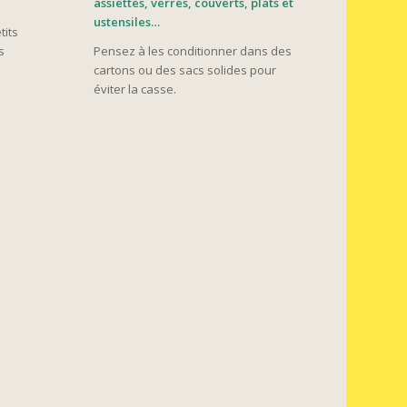
assiettes, verres, couverts, plats et
ustensiles…
tits
s
Pensez à les conditionner dans des
cartons ou des sacs solides pour
éviter la casse.