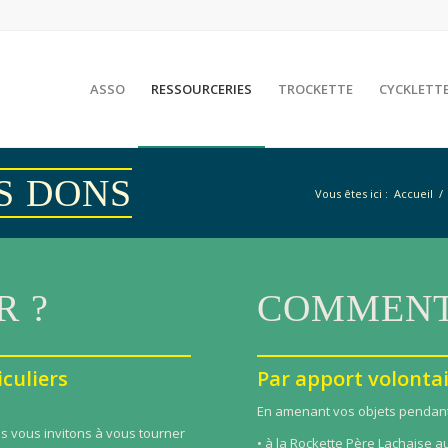
ASSO
RESSOURCERIES
TROCKETTE
CYCKLETT
S DONS
Vous êtes ici :
Accueil
/
R ?
COMMENT
culiers
Par apport volonta
En amenant vos objets pendant 
s vous invitons à vous tourner
• à la Rockette Père Lachaise a