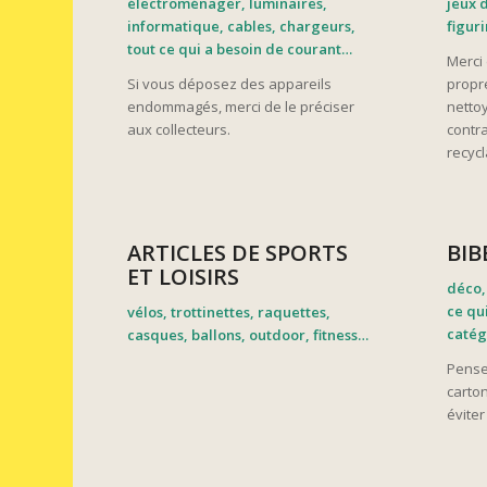
électroménager, luminaires,
jeux 
informatique, cables, chargeurs,
figur
tout ce qui a besoin de courant…
Merci 
Si vous déposez des appareils
propre
endommagés, merci de le préciser
netto
aux collecteurs.
contra
recycl
ARTICLES DE SPORTS
BIB
ET LOISIRS
déco,
ce qu
vélos, trottinettes, raquettes,
catég
casques, ballons, outdoor, fitness…
Pense
carto
éviter