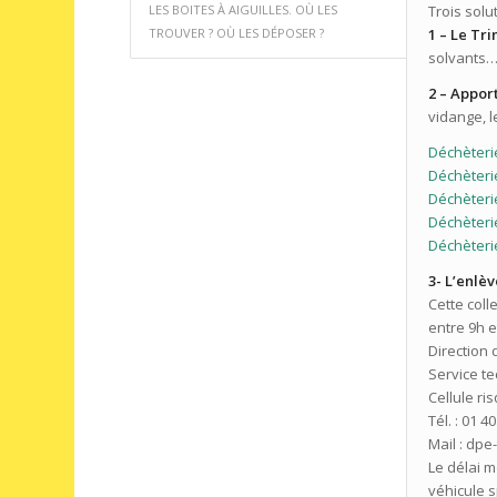
LES BOITES À AIGUILLES. OÙ LES
Trois sol
TROUVER ? OÙ LES DÉPOSER ?
1 – Le Tr
solvants…)
2 – Appor
vidange, l
Déchèteri
Déchèteri
Déchèterie
Déchèterie
Déchèterie
3- L’enlè
Cette coll
entre 9h e
Direction 
Service te
Cellule r
Tél. : 01 4
Mail : dp
Le délai m
véhicule s