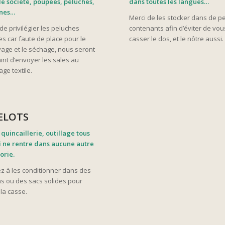
de société, poupées, peluches,
dans toutes les langues…
ines…
Merci de les stocker dans de pe
de privilégier les peluches
contenants afin d’éviter de vou
s car faute de place pour le
casser le dos, et le nôtre aussi.
yage et le séchage, nous seront
int d’envoyer les sales au
age textile.
ELOTS
 quincaillerie, outillage tous
i ne rentre dans aucune autre
orie.
z à les conditionner dans des
ns ou des sacs solides pour
 la casse.