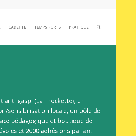
E
CADETTE
TEMPS FORTS
PRATIQUE
t anti gaspi (La Trockette), u
n
n/sensibilisation locale, u
n pôle de
ace pédagogique et boutique de
évoles et 2000 adhésions par an.