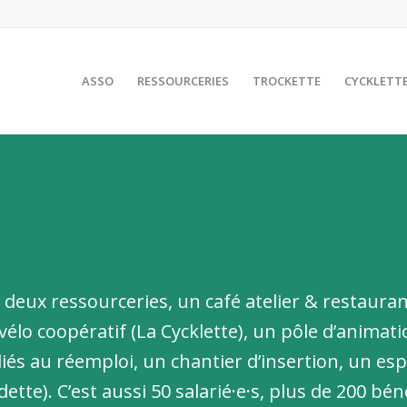
ASSO
RESSOURCERIES
TROCKETTE
CYCKLETT
 d
eux ressourceries, u
n café atelier & restauran
 vélo coopératif (La Cycklette), u
n pôle d’animatio
és au réemploi, un chantier d’insertion, u
n esp
ette). C’est aussi
50 salarié·e·s, plus de
200 bén