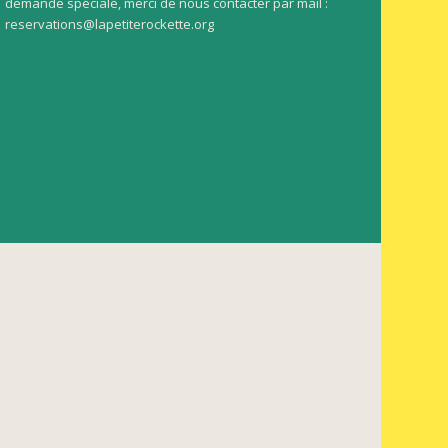
demande spéciale, merci de nous contacter par mail :
reservations@lapetiterockette.org