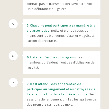
connais pas et transmets ton savoir si tu vois
un∙e débutant∙e qui galère.
5
5. Chacun∙e peut participer à sa manière à la
vie associative,
petits et grands coups de
mains sont les bienvenus ! L’atelier vit grâce à
l’action de chacun∙e.
6
6. L’atelier n’est pas un magasin :
les
membres qui t’aident n’ont pas d’obligation de
résultat.
7
7. Il est attendu des adhérent∙es de
participer au rangement et au nettoyage de
l’atelier une fois dans l’année à minima.
Des
sessions de rangement ont lieu les après-midis
des premiers samedis du mois.