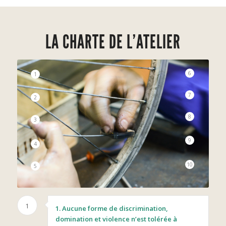
LA CHARTE DE L’ATELIER
6
1
7
2
8
3
9
4
10
5
1
1. Aucune forme de discrimination,
domination et violence n’est tolérée à