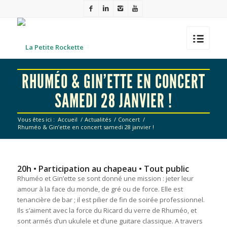
RHUMÉO & GIN’ETTE EN CONCERT
SAMEDI 28 JANVIER !
Vous êtes ici :
Accueil
/
Actualités
/
Concert
/
Rhuméo & Gin’ette en concert samedi 28 janvier !
20h • Participation au chapeau • Tout public
Rhuméo et Gin’ette se sont donné une mission : jeter leur
amour à la face du monde, de gré ou de force. Elle est
tenancière de bar ; il est pilier de fin de soirée professionnel.
Ils s’aiment avec la force du Ricard du verre de Rhuméo, et
sont armés d’un ukulele et d’une guitare classique. A travers