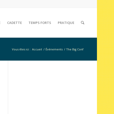
E
CADETTE
TEMPS FORTS
PRATIQUE
Vous êtes ici :
Accueil
/
Événements
/
The Big Conf