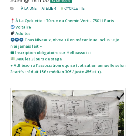
Se répète
À LA UNE
ATELIER
CYCKLETTE
À La Cycklette : 70 rue du Chemin Vert – 75011 Paris
Voltaire
Adultes
Tous
Niveaux, niveau 0 en mécanique inclus : « Je
n’ai jamais fait »
🎟 Inscription obligatoire sur
Helloasso ici
340€ les 3 jours de stage
+ Adhésion à l’associationrequise
(cotisation annuelle selon
3 tarifs : réduit 15€ / médian 30€ / juste 45€ e
t
+).