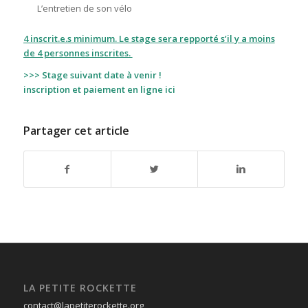
L’entretien de son vélo
4 inscrit.e.s minimum. Le stage sera repporté s’il y a moins
de 4 personnes inscrites.
>>> Stage suivant date à venir !
inscription et paiement
en ligne ici
Partager cet article
LA PETITE ROCKETTE
contact@lapetiterockette.org