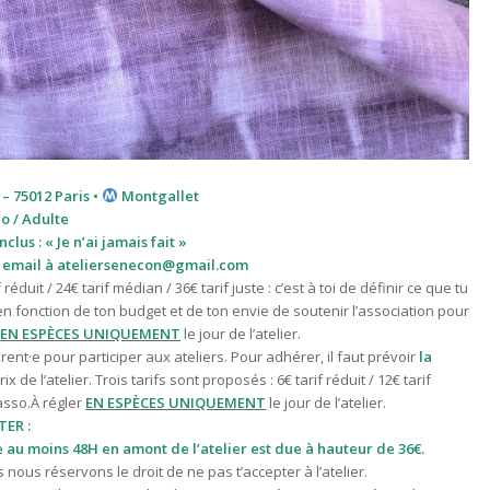
 – 75012 Paris •
Montgallet
do / Adulte
lus : « Je n’ai jamais fait »
r email à ateliersenecon@gmail.com
f réduit / 24€ tarif médian / 36€ tarif juste : c’est à toi de définir ce que tu
en fonction de ton budget et de ton envie de soutenir l’association pour
r
EN ESPÈCES UNIQUEMENT
le jour de l’atelier.
ent·e pour participer aux ateliers. Pour adhérer, il faut prévoir
la
ix de l’atelier. T
rois tarifs sont proposés : 6€ tarif réduit / 12€ tarif
asso.À régler
EN ESPÈCES UNIQUEMENT
le jour de l’atelier.
ER :
au moins 48H en amont de l’atelier est due à hauteur de 36€.
nous réservons le droit de ne pas t’accepter à l’atelier.