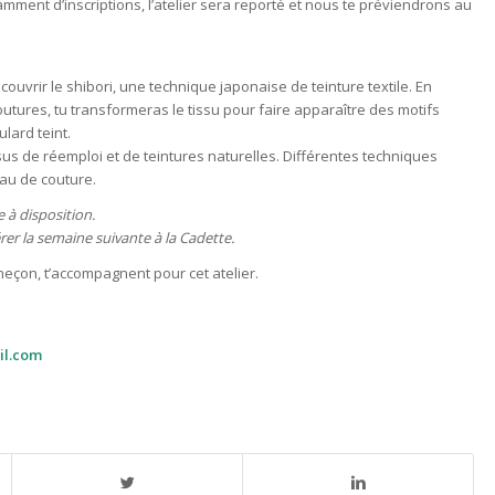
mment d’inscriptions, l’atelier sera reporté et nous te préviendrons au
couvrir le shibori, une technique japonaise de teinture textile. En
utures, tu transformeras le tissu pour faire apparaître des motifs
lard teint.
ssus de réemploi et de teintures naturelles. Différentes techniques
au de couture.
e à disposition.
rer la semaine suivante à la Cadette.
 Séneçon, t’accompagnent pour cet atelier.
il.com