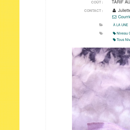
TARIF A
COÛT :
Juliett
CONTACT :
Courri
À LA UNE
Niveau 
Tous Ni