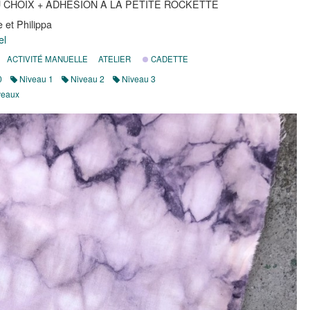
U CHOIX + ADHÉSION À LA PETITE ROCKETTE
e et Philippa
el
ACTIVITÉ MANUELLE
ATELIER
CADETTE
0
Niveau 1
Niveau 2
Niveau 3
veaux