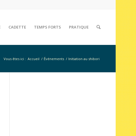
E
CADETTE
TEMPS FORTS
PRATIQUE
Vous êtes ici :
Accueil
/
Événements
/
Initiation au shibori