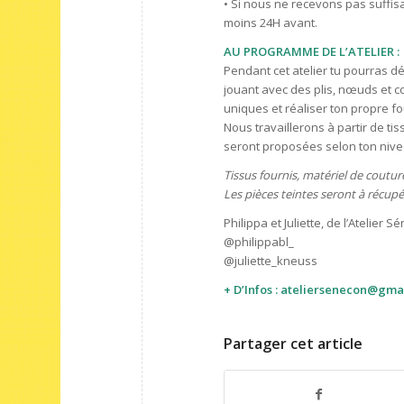
• Si nous ne recevons pas suffisa
moins 24H avant.
AU PROGRAMME DE L’ATELIER :
Pendant cet atelier tu pourras dé
jouant avec des plis, nœuds et co
uniques et réaliser ton propre fou
Nous travaillerons à partir de ti
seront proposées selon ton nive
Tissus fournis, matériel de coutur
Les pièces teintes seront à récupé
Philippa et Juliette, de l’Atelier
@philippabl_
@juliette_kneuss
+ D’Infos :
ateliersenecon@gma
Partager cet article