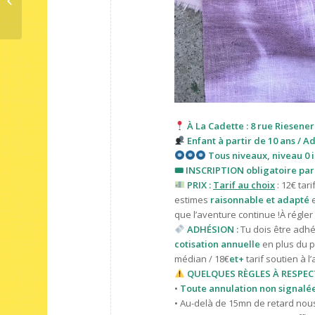
Atelier Tapis en Crochet
À La Cadette : 8 rue Riesener
Enfant à partir de 10 ans / A
Tous niveaux, niveau 0 inc
🎟 INSCRIPTION obligatoire pa
PRIX :
Tarif au choix
: 12€ tari
estimes
raisonnable et adapté
que l’aventure continue !À régle
ADHÉSION :
Tu dois être adhér
cotisation annuelle
en plus du pr
médian / 18€
et+
tarif
soutien à l’
QUELQUES RÈGLES À RESPECT
•
Toute annulation non signalée 
• Au-delà de 15mn de retard nous 