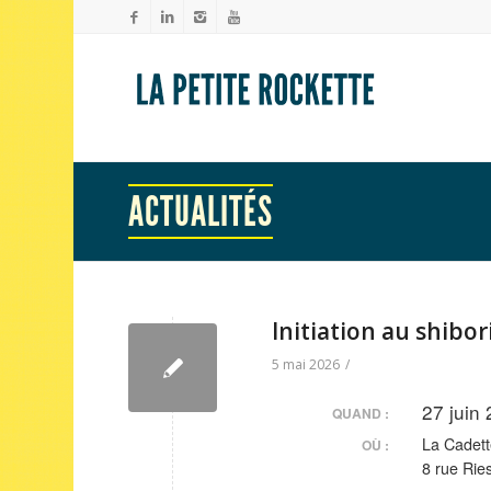
ACTUALITÉS
Initiation au shibor
5 mai 2026
/
27 juin
QUAND :
La Cadett
OÙ :
8 rue Rie