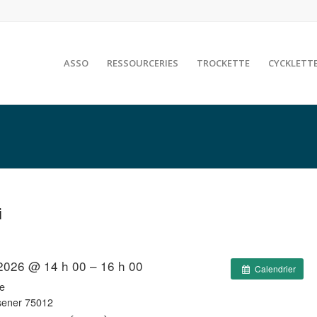
ASSO
RESSOURCERIES
TROCKETTE
CYCKLETT
i
 2026 @ 14 h 00 – 16 h 00
Calendrier
e
sener 75012