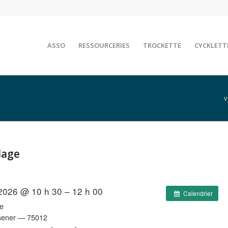
ASSO
RESSOURCERIES
TROCKETTE
CYCKLETT
V
lage
2026 @ 10 h 30 – 12 h 00
Calendrier
e
esener — 75012