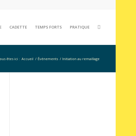
E
CADETTE
TEMPS FORTS
PRATIQUE
ous êtes ici :
Accueil
/
Événements
/
Initiation au remaillage