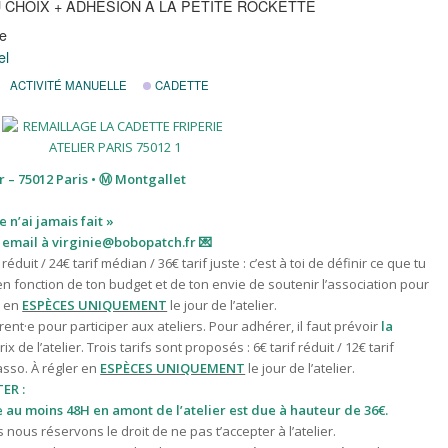
U CHOIX + ADHÉSION À LA PETITE ROCKETTE
ie
el
ACTIVITÉ MANUELLE
CADETTE
 – 75012 Paris • Ⓜ️ Montgallet
e n’ai jamais fait »
 email à virginie@bobopatch.fr
💌
f réduit / 24€ tarif médian / 36€ tarif juste : c’est à toi de définir ce que tu
en fonction de ton budget et de ton envie de soutenir l’association pour
r en
ESPÈCES UNIQUEMENT
le jour de l’atelier.
ent·e pour participer aux ateliers. Pour adhérer, il faut prévoir
la
ix de l’atelier. T
rois tarifs sont proposés : 6€ tarif réduit / 12€ tarif
asso. À régler en
ESPÈCES UNIQUEMENT
le jour de l’atelier.
ER :
au moins 48H en amont de l’atelier est due à hauteur de 36€.
nous réservons le droit de ne pas t’accepter à l’atelier.