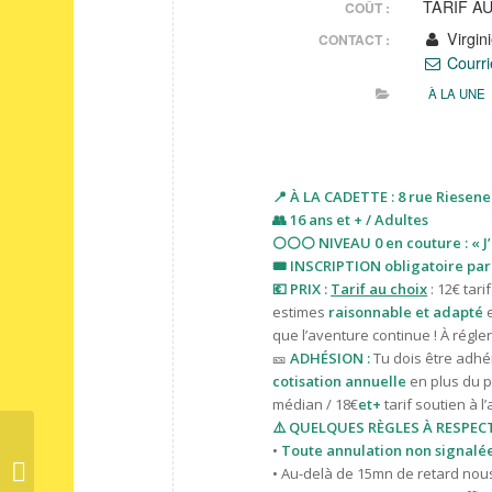
TARIF A
COÛT :
Virgin
CONTACT :
Courri
À LA UNE
📍 À LA CADETTE : 8 rue Riesener
👥 16 ans et + / Adultes
⚪️⚪️⚪️ NIVEAU 0 en couture : « J’
🎟 INSCRIPTION obligatoire par
💶 PRIX :
Tarif au choix
: 12€ tari
estimes
raisonnable et adapté
que l’aventure continue ! À régle
🎫
ADHÉSION :
Tu dois être adhér
cotisation annuelle
en plus du pr
médian / 18€
et+
tarif
soutien à l’
⚠️ QUELQUES RÈGLES À RESPECT
•
Toute annulation non signalée 
Initiation à l’embossage
• Au-delà de 15mn de retard nous 