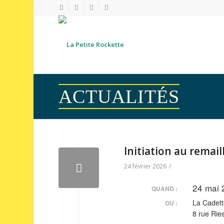
ACTUALITÉS
Initiation au remail
24 février 2026
/
24 mai 
QUAND :
La Cadett
OÙ :
8 rue Ri