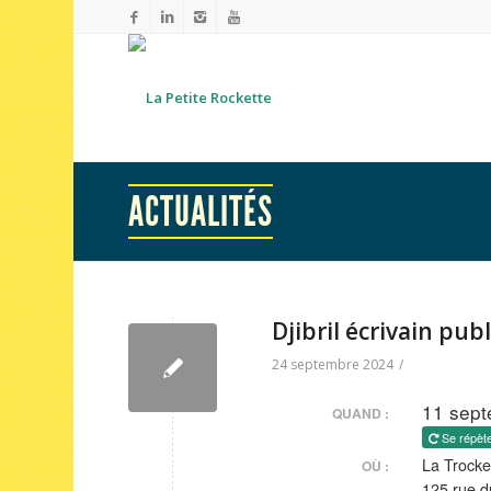
ACTUALITÉS
Djibril écrivain publ
24 septembre 2024
/
11 sept
QUAND :
Se répèt
La Trocke
OÙ :
125 rue d