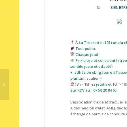
BIEN ÊTR
À La Trockette : 125 rue du c
Tout public
Chaque jeudi
Prix Libre et conscient ! (à v
semble juste et adapté).
+
adhésion obligatoire à l’asso
plus
tarif soutien
)
Atelier co-réparation
18h > 19h
es jeudis
et 16h > 1
électroménager
Sur RDV au : 07 58 20 84 65
L’association d’aide et d’accuei
Aides médical d’état (AME), décla
échange de permis de conduire é