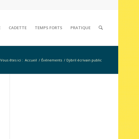
E
CADETTE
TEMPS FORTS
PRATIQUE
Vous êtes ici :
Accueil
/
Événements
/
Djibril écrivain public