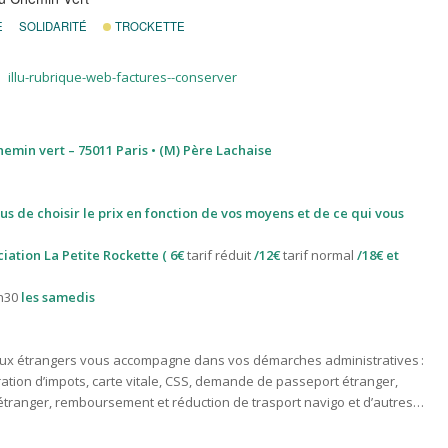
E
SOLIDARITÉ
TROCKETTE
hemin vert – 75011 Paris • (M) Père Lachaise
ous de choisir le prix en fonction de vos moyens et de ce qui vous
ciation La Petite Rockette ( 6€
tarif réduit
/12€
tarif normal
/18€ et
8h30
les samedis
l aux étrangers vous accompagne dans vos démarches administratives :
ration d’impots, carte vitale, CSS, demande de passeport étranger,
tranger, remboursement et réduction de trasport navigo et d’autres…