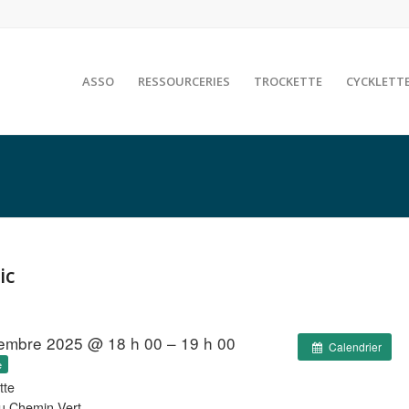
ASSO
RESSOURCERIES
TROCKETTE
CYCKLETT
ic
embre 2025 @ 18 h 00 – 19 h 00
Calendrier
e
tte
u Chemin Vert