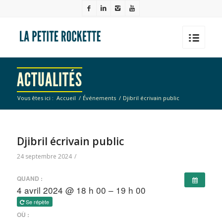
ACTUALITÉS
Vous êtes ici :
Accueil
/
Événements
/
Djibril écrivain public
Djibril écrivain public
24 septembre 2024
/
QUAND :
4 avril 2024 @ 18 h 00 – 19 h 00
Se répète
OÙ :