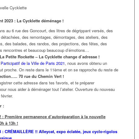
nt 2023 : La Cycklette déménage !
ns au 6 rue des Goncourt, des litres de dégrippant versés, des
 détachées, des remontages, démontages, des ateliers, des
s, des balades, des randos, des projections, des fêtes, des
es rencontres et beaucoup beaucoup d’émotions…
e La Petite Rockette – La Cycklette change d’adresse !
Participatif de la Ville de Paris 2021
, nous avons obtenu un
out proche. On reste dans le 11ème et on se rapproche du reste de
ection….. 70 rue du Chemin Vert !
gistrer cette adresse dans tes favoris, et te préparer
our nous aider à déménager tout l’atelier. Ouverture du nouveau
février.
r :
 : Première permanence d’autoréparation à la nouvelle
0h à 13h !
 : CRÉMAILLÈRE !! Alleycat, expo éclatée, jeux cyclo-rigolos
usique