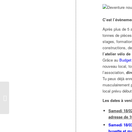
C’est l’évèneme
Après plus de 5 a
tonnes de pièces
stages, formation
constructions, d
l’atelier vélo d
Grâce au
Budget 
nouveau local, t
l’association,
dir
Tu peux déjà enre
musculairement p
local prévu début 
FORMATIONS BÉNÉVOLES
Les dates à veni
Samedi 18/02
adresse de 1
Samedi 18/03
buvette et m