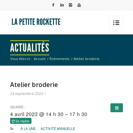
ACTUALITÉS
Vous êtes ici :
Accueil
/
Événements
/
Atelier broderie
Atelier broderie
24 septembre 2023
/
QUAND :
4 avril 2023 @ 14 h 30 – 17 h 30
Se répète
À LA UNE
ACTIVITÉ MANUELLE