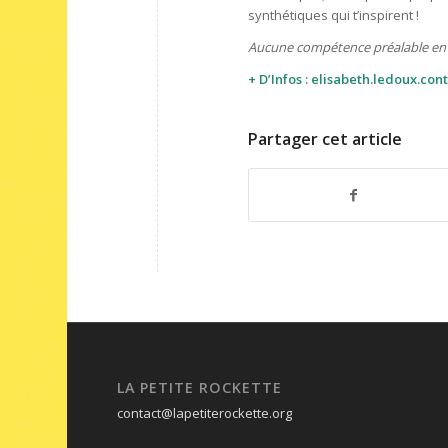
synthétiques qui t’inspirent !
Aucune compétence préalable en p
+ D’Infos :
elisabeth.ledoux.co
Partager cet article
LA PETITE ROCKETTE
contact@lapetiterockette.org