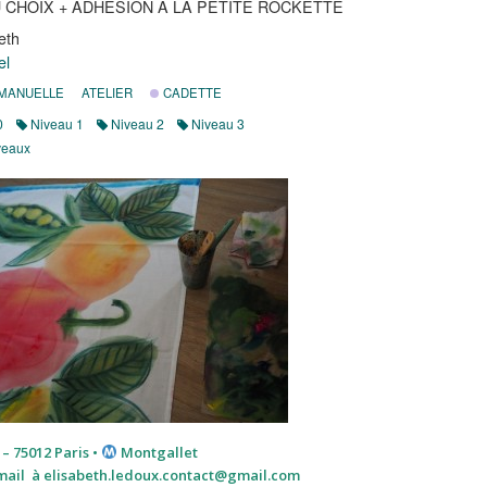
U CHOIX + ADHÉSION À LA PETITE ROCKETTE
eth
el
 MANUELLE
ATELIER
CADETTE
0
Niveau 1
Niveau 2
Niveau 3
veaux
 – 75012 Paris •
Montgallet
mail à
elisabeth.ledoux.contact@gmail.com