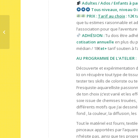
Adultes / Ados / Enfants à pa
Tous niveaux, niveau 0 in
PRIX :
Tarif au choix
: 12€ t
que tu estimes raisonnable et ad
l’association pour que l’aventure
Couture • SurJupe en dentelle
ADHÉSION :
Tu dois être adhér
cotisation annuelle
en plus du pr
médian / 18€
et+
tarif
soutien à l’
AU PROGRAMME DE L’ATELIER :
Découverte et expérimentation de
Ici on récupère tout type de tiss
tester tes skills de coloriste ou 
Fresquiste-aquarelliste passionnée
de ton choix (c’est varié et les e
soie issue de chemises trouées,
différents motifs que j’ai dessiné
fond , la couleur, la diffusion, le
Tout le matériel est fourni, texti
pinceaux apportées par l’aquarell
n’hésite pas, ainsi que tes propr