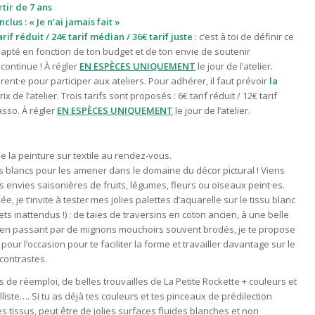
rtir de 7 ans
clus : « Je n’ai jamais fait »
arif réduit / 24€ tarif médian / 36€ tarif juste
: c’est à toi de définir ce
apté en fonction de ton budget et de ton envie de soutenir
 continue !
À régler
EN ESPÈCES UNIQUEMENT
le jour de l’atelier.
ent·e pour participer aux ateliers. Pour adhérer, il faut prévoir
la
ix de l’atelier. T
rois tarifs sont proposés : 6€ tarif réduit / 12€ tarif
asso. À régler
EN ESPÈCES UNIQUEMENT
le jour de l’atelier.
 la peinture sur textile au rendez-vous.
us blancs pour les amener dans le domaine du décor pictural ! Viens
tes envies saisonières de fruits, légumes, fleurs ou oiseaux peint·es.
, je t’invite à tester mes jolies palettes d’aquarelle sur le tissu blanc
ffets inattendus !) : de taies de traversins en coton ancien, à une belle
 en passant par de mignons mouchoirs souvent brodés, je te propose
 pour l’occasion pour te faciliter la forme et travailler davantage sur le
s contrastes.
les de réemploi, de belles trouvailles de La Petite Rockette + couleurs et
iste…. Si tu as déjà tes couleurs et tes pinceaux de prédilection
es tissus, peut être de jolies surfaces fluides blanches et non