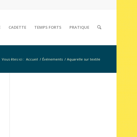
E
CADETTE
TEMPS FORTS
PRATIQUE
Vous êtes ici :
Accueil
/
Événements
/
Aquarelle sur textile