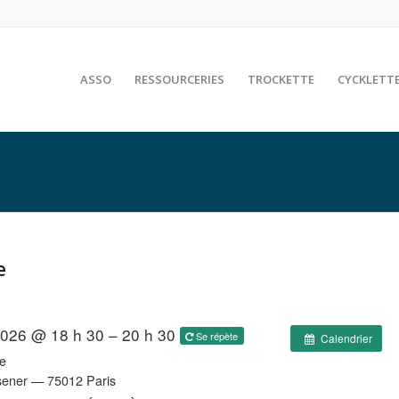
ASSO
RESSOURCERIES
TROCKETTE
CYCKLETT
e
 2026 @ 18 h 30 – 20 h 30
Se répète
Calendrier
e
sener — 75012 Paris