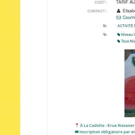
TARIF A
COÛT :
Elisab
CONTACT :
Courri
ACTIVITÉ
Niveau 
Tous Ni
À La Cadette : 8 rue Riesener
🎟 Inscription obligatoire par e