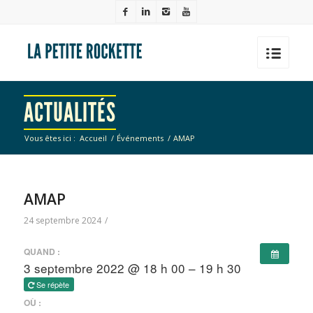
ACTUALITÉS
Vous êtes ici :
Accueil
/
Événements
/
AMAP
AMAP
24 septembre 2024
/
QUAND :
3 septembre 2022 @ 18 h 00 – 19 h 30
Se répète
OÙ :