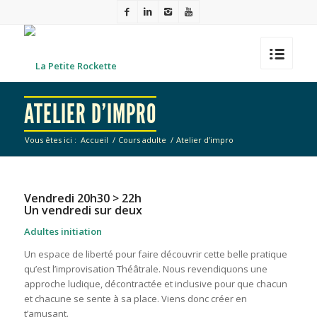
ATELIER D’IMPRO
Vous êtes ici :
Accueil
/
Cours adulte
/
Atelier d’impro
Vendredi 20h30 > 22h
Un vendredi sur deux
Adultes initiation
Un espace de liberté pour faire découvrir cette belle pratique
qu’est l’improvisation Théâtrale. Nous revendiquons une
approche ludique, décontractée et inclusive pour que chacun
et chacune se sente à sa place. Viens donc créer en
t’amusant.