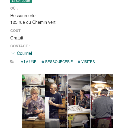
Se répète
OÙ :
Ressourcerie
125 rue du Chemin vert
COÛT :
Gratuit
CONTACT :
Courriel
À LA UNE
RESSOURCERIE
VISITES