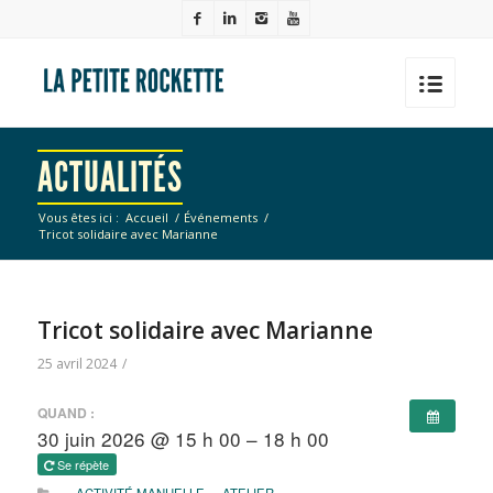
ACTUALITÉS
Vous êtes ici :
Accueil
/
Événements
/
Tricot solidaire avec Marianne
Tricot solidaire avec Marianne
25 avril 2024
/
QUAND :
30 juin 2026 @ 15 h 00 – 18 h 00
Se répète