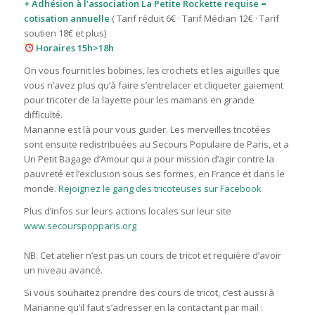
+ Adhésion à l’association La Petite Rockette requise =
cotisation annuelle
( Tarif réduit 6€ · Tarif Médian 12€ · Tarif
soutien 18€ et plus)
Horaires 15h>18h
On vous fournit les bobines, les crochets et les aiguilles que
vous n’avez plus qu’à faire s’entrelacer et cliqueter gaiement
pour tricoter de la layette pour les mamans en grande
difficulté.
Marianne est là pour vous guider. Les merveilles tricotées
sont ensuite redistribuées au Secours Populaire de Paris, et a
Un Petit Bagage d’Amour qui a pour mission d’agir contre la
pauvreté et l’exclusion sous ses formes, en France et dans le
monde.
Rejoignez le gang des tricoteuses sur Facebook
Plus d’infos sur leurs actions locales sur leur site
www.secourspopparis.org
NB. Cet atelier n’est pas un cours de tricot et requière d’avoir
un niveau avancé.
Si vous souhaitez prendre des cours de tricot, c’est aussi à
Marianne qu’il faut s’adresser en la contactant par mail :