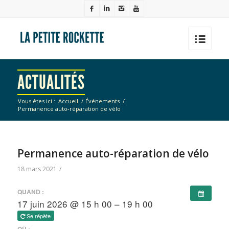
ACTUALITÉS
Vous êtes ici :
Accueil
/
Événements
/
Permanence auto-réparation de vélo
Permanence auto-réparation de vélo
18 mars 2021
/
QUAND :
17 juin 2026 @ 15 h 00 – 19 h 00
Se répète