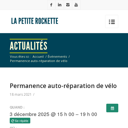
ACTUALITÉS
Vous êtes ici :
Accueil
/
Événements
/
Permanence auto-réparation de vélo
Permanence auto-réparation de vélo
18 mars 2021
/
QUAND :
3 décembre 2025 @ 15 h 00 – 19 h 00
Se répète