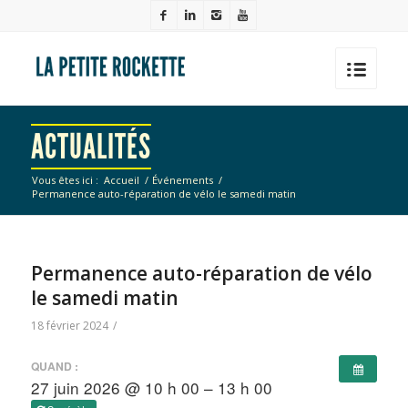
ACTUALITÉS
Vous êtes ici :
Accueil
/
Événements
/
Permanence auto-réparation de vélo le samedi matin
Permanence auto-réparation de vélo
le samedi matin
18 février 2024
/
QUAND :
27 juin 2026 @ 10 h 00 – 13 h 00