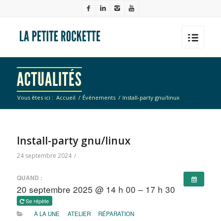
ACTUALITÉS
Vous êtes ici :
Accueil
/
Événements
/
Install-party gnu/linux
Install-party gnu/linux
24 septembre 2024
/
QUAND :
20 septembre 2025 @ 14 h 00 – 17 h 30
Se répète
À LA UNE
ATELIER
RÉPARATION