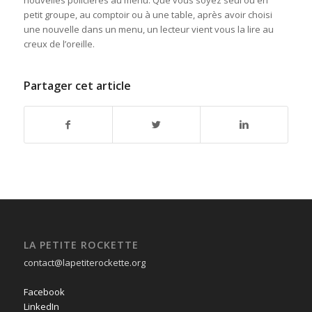
nouvelles policières au menu. Que vous soyez seul ou en
petit groupe, au comptoir ou à une table, après avoir choisi
une nouvelle dans un menu, un lecteur vient vous la lire au
creux de l’oreille.
Partager cet article
LA PETITE ROCKETTE
contact@lapetiterockette.org
Facebook
LinkedIn