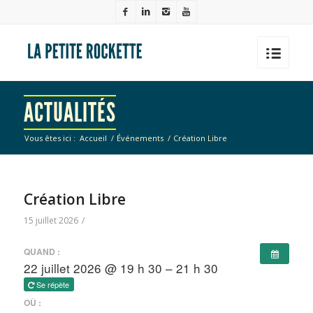
ACTUALITÉS
Vous êtes ici :
Accueil
/
Événements
/
Création Libre
Création Libre
15 juillet 2026
/
QUAND :
22 juillet 2026 @ 19 h 30 – 21 h 30
Se répète
OÙ :