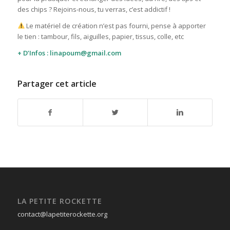
des chips ? Rejoins-nous, tu verras, c’est addictif !
Le matériel de création n’est pas fourni, pense à apporter
le tien : tambour, fils, aiguilles, papier, tissus, colle, etc
+ D’Infos : linapoum@gmail.com
Partager cet article
LA PETITE ROCKETTE
contact@lapetiterockette.org