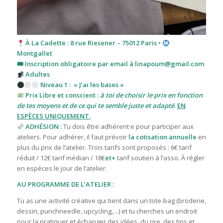
À La Cadette : 8 rue Riesener – 75012 Paris •
Montgallet
🎟 Inscription obligatoire par email à linapoum@gmail.com
Adultes
Niveau 1 : » J’ai les bases »
Prix Libre et conscient :
à toi de choisir le prix en fonction
de tes moyens et de ce qui te semble juste et adapté
.
EN
ESPÈCES UNIQUEMENT.
ADHÉSION :
Tu dois être adhérent·e pour participer aux
ateliers. Pour adhérer, il faut prévoir
la cotisation annuelle
en
plus du prix de l’atelier. T
rois tarifs sont proposés : 6€ tarif
réduit / 12€ tarif médian / 18€
et+
tarif
soutien à l’asso. À régler
en espèces le jour de l’atelier.
AU PROGRAMME DE L’ATELIER :
Tu as une activité créative qui tient dans un tote-bag (broderie,
dessin, punchneedle, upcycling,…) et tu cherches un endroit
pour la pratiquer et échanger des idées, du rire, des tips et