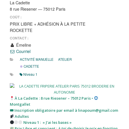
La Cadette
8 rue Riesener — 75012 Paris
COÛT :
PRIX LIBRE + ADHÉSION À LA PETITE
ROCKETTE
CONTACT :
Émeline
Courriel
ACTIVITÉ MANUELLE
ATELIER
CADETTE
Niveau 1
À La Cadette : 8 rue Riesener – 75012 Paris •
Montgallet
🎟 Inscription obligatoire par email à linapoum@gmail.com
Adultes
Niveau 1 : » J’ai les bases »
Prix Libre et conscient :
à toi de choisir le prix en fonction