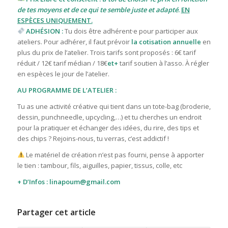
de tes moyens et de ce qui te semble juste et adapté
.
EN
ESPÈCES UNIQUEMENT.
ADHÉSION :
Tu dois être adhérent·e pour participer aux
ateliers. Pour adhérer, il faut prévoir
la cotisation annuelle
en
plus du prix de l’atelier. T
rois tarifs sont proposés : 6€ tarif
réduit / 12€ tarif médian / 18€
et+
tarif
soutien à l’asso. À régler
en espèces le jour de l’atelier.
AU PROGRAMME DE L’ATELIER :
Tu as une activité créative qui tient dans un tote-bag (broderie,
dessin, punchneedle, upcycling,…) et tu cherches un endroit
pour la pratiquer et échanger des idées, du rire, des tips et
des chips ? Rejoins-nous, tu verras, c’est addictif !
Le matériel de création n’est pas fourni, pense à apporter
le tien : tambour, fils, aiguilles, papier, tissus, colle, etc
+ D’Infos : linapoum@gmail.com
Partager cet article