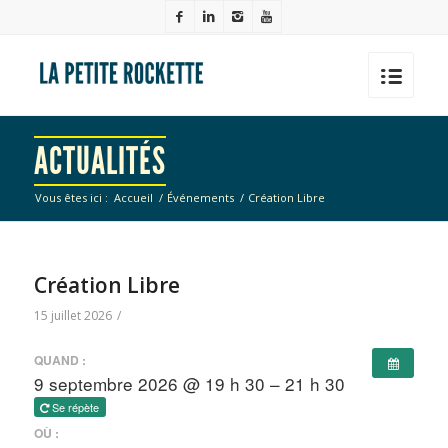
ACTUALITÉS
Vous êtes ici :
Accueil
/
Événements
/
Création Libre
Création Libre
15 juillet 2026
/
QUAND :
9 septembre 2026 @ 19 h 30 – 21 h 30
Se répète
OÙ :