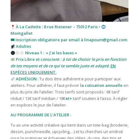
À La Cadette : 8 rue Riesener – 75012 Paris •
Montgallet
🎟 Inscription obligatoire par email à linapoum@gmail.com
Adultes
Niveau 1 : » J’ai les bases »
Prix Libre et conscient :
à toi de choisir le prix en fonction
de tes moyens et de ce qui te semble juste et adapté
.
EN
ESPÈCES UNIQUEMENT.
ADHÉSION :
Tu dois être adhérent·e pour participer aux
ateliers. Pour adhérer, il faut prévoir
la cotisation annuelle
en
plus du prix de l’atelier. T
rois tarifs sont proposés : 6€ tarif
réduit / 12€ tarif médian / 18€
et+
tarif
soutien à l’asso. À régler
en espèces le jour de l’atelier.
AU PROGRAMME DE L’ATELIER :
Tu as une activité créative qui tient dans un tote-bag (broderie,
dessin, punchneedle, upcycling,…) et tu cherches un endroit
pour la pratiquer et échanger des idées, du rire, des tips et