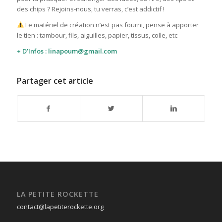
des chips ? Rejoins-nous, tu verras, c’est addictif !
Le matériel de création n’est pas fourni, pense à apporter
le tien : tambour, fils, aiguilles, papier, tissus, colle, etc
+ D’Infos : linapoum@gmail.com
Partager cet article
LA PETITE ROCKETTE
contact@lapetiterockette.org