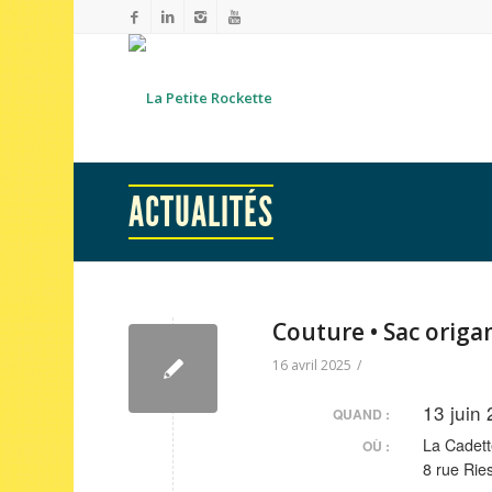
ACTUALITÉS
Couture • Sac origa
16 avril 2025
/
13 juin
QUAND :
La Cadett
OÙ :
8 rue Rie