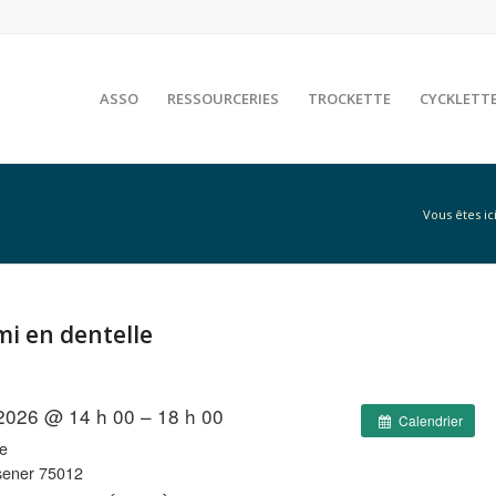
ASSO
RESSOURCERIES
TROCKETTE
CYCKLETT
Vous êtes ici
mi en dentelle
 2026 @ 14 h 00 – 18 h 00
Calendrier
e
sener 75012