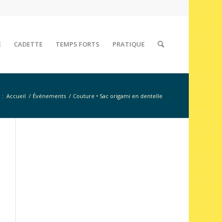
E
CADETTE
TEMPS FORTS
PRATIQUE
 :
Accueil
/
Événements
/
Couture • Sac origami en dentelle