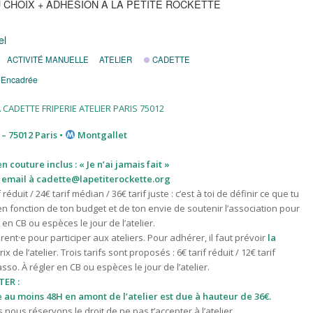
U CHOIX + ADHÉSION À LA PETITE ROCKETTE
el
ACTIVITÉ MANUELLE
ATELIER
CADETTE
 Encadrée
 – 75012 Paris •
Montgallet
 couture inclus : « Je n’ai jamais fait »
 email à
cadette@lapetiterockette.org
f réduit / 24€ tarif médian / 36€ tarif juste : c’est à toi de définir ce que tu
en fonction de ton budget et de ton envie de soutenir l’association pour
 en CB ou espèces le jour de l’atelier.
ent·e pour participer aux ateliers. Pour adhérer, il faut prévoir
la
ix de l’atelier. T
rois tarifs sont proposés : 6€ tarif réduit / 12€ tarif
asso. À régler en CB ou espèces le jour de l’atelier.
ER :
au moins 48H en amont de l’atelier est due à hauteur de 36€.
nous réservons le droit de ne pas t’accepter à l’atelier.