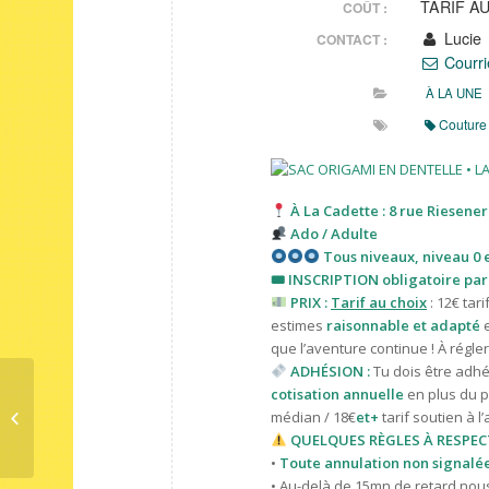
TARIF A
COÛT :
Lucie
CONTACT :
Courri
À LA UNE
Couture
À La Cadette : 8 rue Riesener
Ado / Adulte
Tous niveaux, niveau 0 en
🎟 INSCRIPTION obligatoire par
PRIX :
Tarif au choix
: 12€ tari
estimes
raisonnable et adapté
que l’aventure continue ! À régler
ADHÉSION :
Tu dois être adhér
cotisation annuelle
en plus du pr
Atelier — Broche Brodée
médian / 18€
et+
tarif
soutien à l’
QUELQUES RÈGLES À RESPECT
•
Toute annulation non signalée 
• Au-delà de 15mn de retard nous 