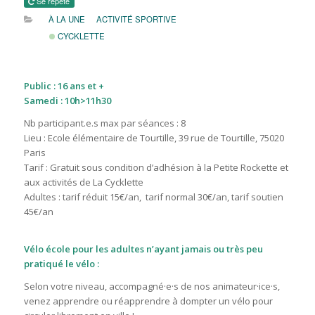
Se répète
À LA UNE
ACTIVITÉ SPORTIVE
CYCKLETTE
Public :
16 ans et +
Samedi : 10h>11h30
Nb participant.e.s max par séances
: 8
Lieu :
Ecole élémentaire de Tourtille
, 39 rue de Tourtille, 75020
Paris
Tarif :
Gratuit sous condition d’a
dhésion à la Petite Rockette et
aux activités de La Cycklette
Adultes : tarif réduit 15€/an, tarif normal 30€/an, tarif soutien
45€/an
Vélo école pour les adultes n’ayant jamais ou très peu
pratiqué le
vélo :
Selon votre niveau, accompagné·e·s de nos animateur·ice·s,
venez apprendre ou réapprendre à dompter un vélo pour