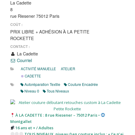
La Cadette
8
rue Riesener 75012 Paris
COÛT :
PRIX LIBRE + ADHÉSION À LA PETITE
ROCKETTE
CONTACT :
La Cadette
Courriel
ACTIVITÉ MANUELLE
ATELIER
CADETTE
Autoréparation Textile
Couture Encadrée
Niveau 0
Tous Niveaux
À LA CADETTE : 8 rue Riesener – 75012 Paris •
Montgallet
16 ans et + / Adultes
TOUS NIVEAUX, niveau 0 en couture inclus : « J’e n’ai