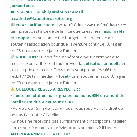
jamais fait »
🎟 INSCRIPTION obligatoire par email
à
cadette@lapetiterockette.org
PRIX :
Tarif au choix
: 12€ tarif réduit / 24€ tarif médian / 36€
tarif juste : c’est à toi de définir ce que tu estimes
raisonnable
et adapté
en fonction de ton budget et de ton envie de
soutenir l’association pour que l’aventure continue ! À régler
en CB ou espèces le jour de l’atelier.
ADHÉSION :
Tu dois être adhérent·e pour participer aux
ateliers. Pour adhérer, il faut prévoir
la cotisation annuelle
en
plus du prix de l’atelier. T
rois tarifs sont proposés : 6€ tarif
réduit / 12€ tarif médian / 18€
et+
tarif
soutien à l’asso. À régler
en CB ou espèces le jour de l’atelier.
QUELQUES RÈGLES À RESPECTER :
•
Toute annulation non signalée au moins 48H en amont de
l’atelier est due à hauteur de 36€.
• Au-delà de 15mn de retard nous nous réservons le droit de
ne pas t’accepter à l’atelier.
• Si nous ne recevons pas suffisamment d’inscriptions, l’atelier
sera reporté et nous te préviendrons au moins 24H avant.
AU PROGRAMME DE L’ATELIER :