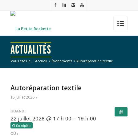
ACTUALITÉS
Vous êtes ici :
Accueil
/
Événements
/
Autoréparation textile
Autoréparation textile
15 juillet 2026
/
QUAND :
22 juillet 2026 @ 17 h 00 – 19 h 00
Se répète
OÙ :