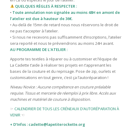
en CB ou espèces le jour de l’atelier.
QUELQUES RÈGLES À RESPECTER :
•
Toute annulation non signalée au moins 48H en amont de
l’atelier est due à hauteur de 36€.
• Au-delà de 15mn de retard nous nous réservons le droit de
ne pas t’accepter à l’atelier.
• Si nous ne recevons pas suffisamment d’inscriptions, l’atelier
sera reporté et nous te préviendrons au moins 24H avant.
AU PROGRAMME DE L’ATELIER :
Apporte tes textiles à réparer ou à customiser et l’équipe de
La Cadette t’aide à réaliser tes projets en t’apprenant les
bases de la couture et du reprisage. Pose de zip, ourlets et
customisations en tout genre, c’est ça l’autoréparation !
Niveau Novice : Aucune compétence en couture préalable
requise. Tissus et mercerie de réemploi à prix libre. Accès aux
machines et matériel de couture à disposition.
☞
CALENDRIER DE TOUS LES CRÉNEAUX D’AUTORÉPARATION À
VENIR
☜
+ D’Infos : cadette@lapetiterockette.org