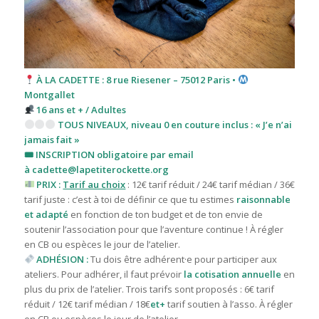
À LA CADETTE : 8 rue Riesener – 75012 Paris •
Montgallet
16 ans et + / Adultes
TOUS NIVEAUX, niveau 0 en couture inclus : « J’e n’ai
jamais fait »
🎟 INSCRIPTION obligatoire par email
à
cadette@lapetiterockette.org
PRIX :
Tarif au choix
: 12€ tarif réduit / 24€ tarif médian / 36€
tarif juste : c’est à toi de définir ce que tu estimes
raisonnable
et adapté
en fonction de ton budget et de ton envie de
soutenir l’association pour que l’aventure continue ! À régler
en CB ou espèces le jour de l’atelier.
ADHÉSION :
Tu dois être adhérent·e pour participer aux
ateliers. Pour adhérer, il faut prévoir
la cotisation annuelle
en
plus du prix de l’atelier. T
rois tarifs sont proposés : 6€ tarif
réduit / 12€ tarif médian / 18€
et+
tarif
soutien à l’asso. À régler