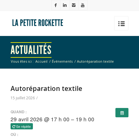
ACTUALITÉS
Vous êtes ici :
Accueil
/
Événements
/
Autoréparation textile
Autoréparation textile
15 juillet 2026
/
QUAND :
29 avril 2026 @ 17 h 00 – 19 h 00
Se répète
OÙ :