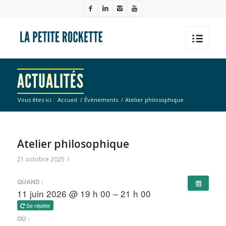
ACTUALITÉS
Vous êtes ici :
Accueil
/
Événements
/
Atelier philosophique
Atelier philosophique
21 octobre 2025
/
QUAND :
11 juin 2026 @ 19 h 00 – 21 h 00
Se répète
OÙ :