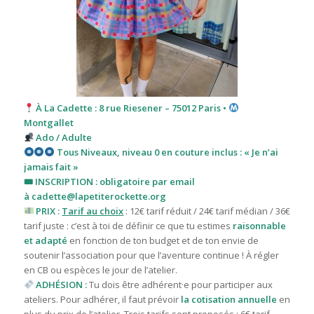
À La Cadette : 8 rue Riesener – 75012 Paris •
Montgallet
Ado / Adulte
Tous
Niveaux, niveau 0 en couture inclus : « Je n’ai
jamais fait »
🎟 INSCRIPTION : obligatoire par email
à
cadette@lapetiterockette.org
PRIX :
Tarif au choix
: 12€ tarif réduit / 24€ tarif médian / 36€
tarif juste : c’est à toi de définir ce que tu estimes
raisonnable
et adapté
en fonction de ton budget et de ton envie de
soutenir l’association pour que l’aventure continue ! À régler
en CB ou espèces le jour de l’atelier.
ADHÉSION :
Tu dois être adhérent·e pour participer aux
ateliers. Pour adhérer, il faut prévoir
la cotisation annuelle
en