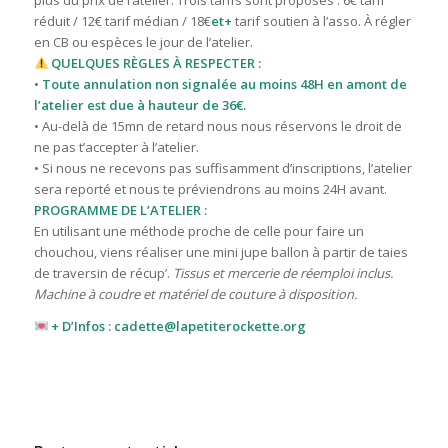
plus du prix de l’atelier. T
rois tarifs sont proposés : 6€ tarif
réduit / 12€ tarif médian / 18€
et+
tarif
soutien à l’asso. À régler
en CB ou espèces le jour de l’atelier.
QUELQUES RÈGLES À RESPECTER :
•
Toute annulation non signalée au moins 48H en amont de
l’atelier est due à hauteur de 36€.
• Au-delà de 15mn de retard nous nous réservons le droit de
ne pas t’accepter à l’atelier.
• Si nous ne recevons pas suffisamment d’inscriptions, l’atelier
sera reporté et nous te préviendrons au moins 24H avant.
PROGRAMME DE L’ATELIER :
En utilisant une méthode proche de celle pour faire un
chouchou, viens réaliser une mini jupe ballon à partir de taies
de traversin de récup’.
Tissus et mercerie de réemploi inclus.
Machine à coudre et matériel de couture à disposition.
+ D’Infos : cadette@lapetiterockette.org