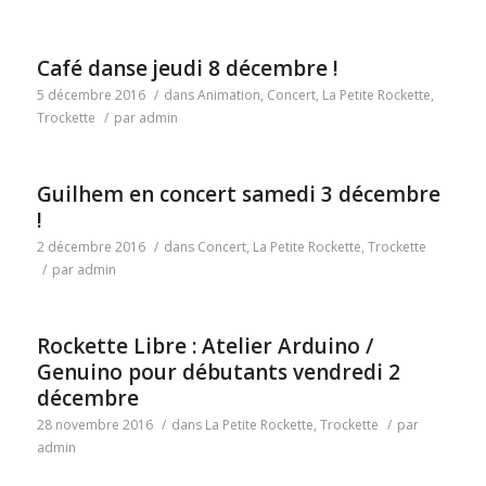
Café danse jeudi 8 décembre !
5 décembre 2016
/
dans
Animation
,
Concert
,
La Petite Rockette
,
Trockette
/
par
admin
Guilhem en concert samedi 3 décembre
!
2 décembre 2016
/
dans
Concert
,
La Petite Rockette
,
Trockette
/
par
admin
Rockette Libre : Atelier Arduino /
Genuino pour débutants vendredi 2
décembre
28 novembre 2016
/
dans
La Petite Rockette
,
Trockette
/
par
admin