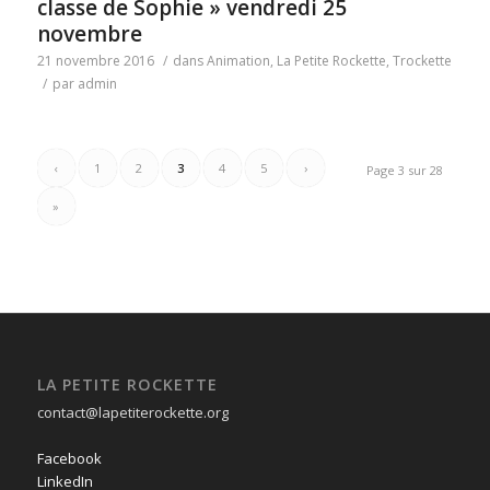
classe de Sophie » vendredi 25
novembre
21 novembre 2016
/
dans
Animation
,
La Petite Rockette
,
Trockette
/
par
admin
‹
1
2
3
4
5
›
Page 3 sur 28
»
LA PETITE ROCKETTE
contact@lapetiterockette.org
Facebook
LinkedIn