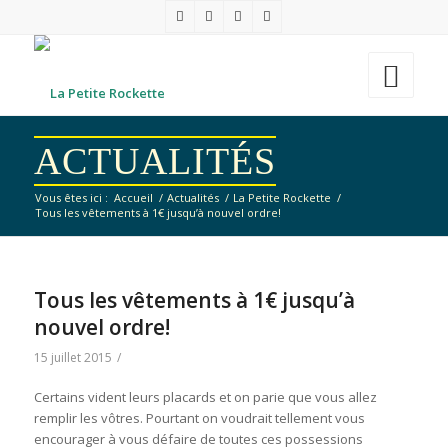
ACTUALITÉS
Vous êtes ici :
Accueil
/
Actualités
/
La Petite Rockette
/
Tous les vêtements à 1€ jusqu’à nouvel ordre!
Tous les vêtements à 1€ jusqu’à
nouvel ordre!
15 juillet 2015
/
Certains vident leurs placards et on parie que vous allez
remplir les vôtres. Pourtant on voudrait tellement vous
encourager à vous défaire de toutes ces possessions