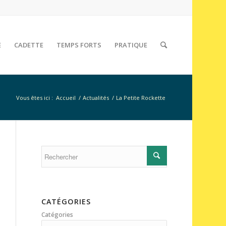
E
CADETTE
TEMPS FORTS
PRATIQUE
Vous êtes ici :
Accueil
/
Actualités
/
La Petite Rockette
CATÉGORIES
Catégories