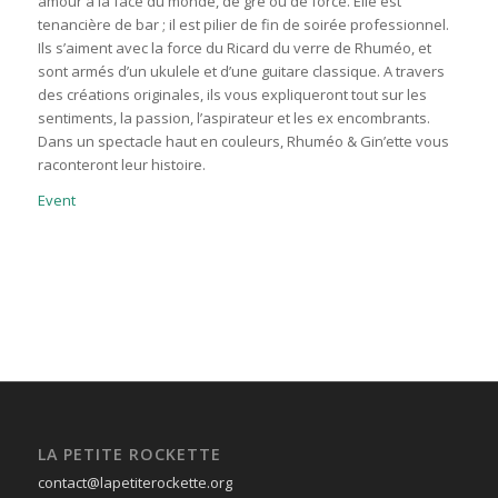
amour à la face du monde, de gré ou de force. Elle est
tenancière de bar ; il est pilier de fin de soirée professionnel.
Ils s’aiment avec la force du Ricard du verre de Rhuméo, et
sont armés d’un ukulele et d’une guitare classique. A travers
des créations originales, ils vous expliqueront tout sur les
sentiments, la passion, l’aspirateur et les ex encombrants.
Dans un spectacle haut en couleurs, Rhuméo & Gin’ette vous
raconteront leur histoire.
Event
LA PETITE ROCKETTE
contact@lapetiterockette.org