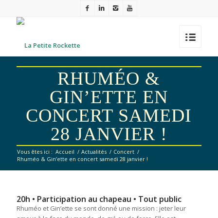
RHUMÉO &
GIN’ETTE EN
CONCERT SAMEDI
28 JANVIER !
Vous êtes ici :
Accueil
/
Actualités
/
Concert
/
Rhuméo & Gin’ette en concert samedi 28 janvier !
20h • Participation au chapeau • Tout public
Rhuméo et Gin’ette se sont donné une mission : jeter leur