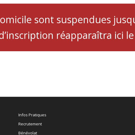
domicile sont suspendues jusq
d’inscription réapparaîtra ici 
Infos Pratiques
Recrutement
Bénévolat