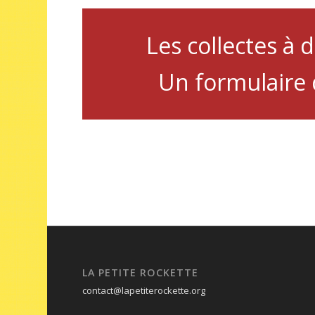
Les collectes à 
Un formulaire 
LA PETITE ROCKETTE
contact@lapetiterockette.org