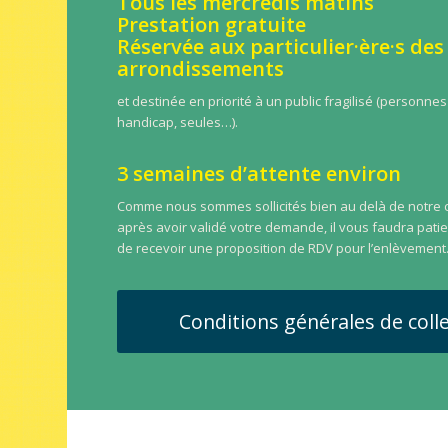
Tous les mercredis matins
Prestation gratuite
Réservée aux particulier·ère·s des
arrondissements
et destinée en priorité à un public fragilisé (personne
handicap, seules…).
3 semaines d’attente environ
Comme nous sommes sollicités bien au delà de notre c
après avoir validé votre demande, il vous faudra pati
de recevoir une proposition de RDV pour l’enlèvement
Conditions générales de colle