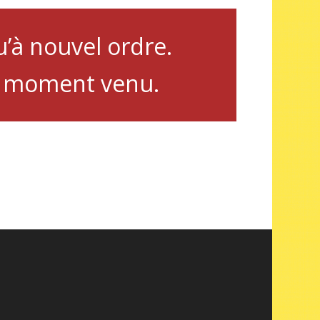
u’à nouvel ordre.
le moment venu.