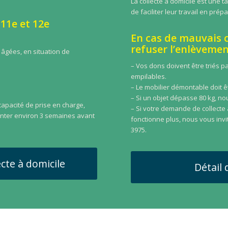
La collecte à domicile est une t
de faciliter leur travail en prép
 11e et 12e
En cas de mauvais 
refuser l’enlèvemen
s âgées, en situation de
– Vos dons doivent être triés p
empilables.
– Le mobilier démontable doit 
– Si un objet dépasse 80 kg, n
apacité de prise en charge,
– Si votre demande de collecte
enter environ 3 semaines avant
fonctionne plus, nous vous invi
.
3975.
cte à domicile
Détail 