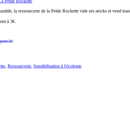
La Petite Rockette
able, la ressourcerie de la Petite Rockette vide ses stocks et vend tous
ront à 3€.
ouv.fr/
tte
,
Ressourcerie
,
Sensibilisation à l'écologie