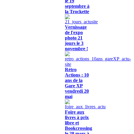
le 19
septembre à
la Trockette
Vernissage
de l'expo
photo 21
jours le 3
novembre !
Rétro
Actions : 10
ans de la
Gare XP
vendredi 20
mai
Foire aux
livres à prix
libre et
Bookcrossing
le 28 mars à