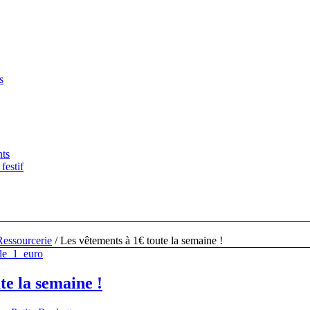
s
nts
festif
Ressourcerie
/
Les vêtements à 1€ toute la semaine !
te la semaine !