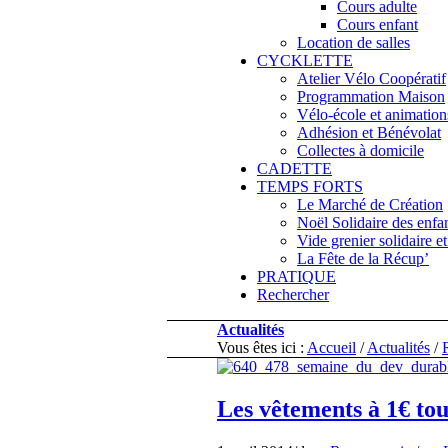
Cours adulte
Cours enfant
Location de salles
CYCKLETTE
Atelier Vélo Coopératif
Programmation Maison
Vélo-école et animation
Adhésion et Bénévolat
Collectes à domicile
CADETTE
TEMPS FORTS
Le Marché de Création
Noël Solidaire des enfa
Vide grenier solidaire et 
La Fête de la Récup’
PRATIQUE
Rechercher
Actualités
Vous êtes ici :
Accueil
/
Actualités
/
Les vêtements à 1€ tou