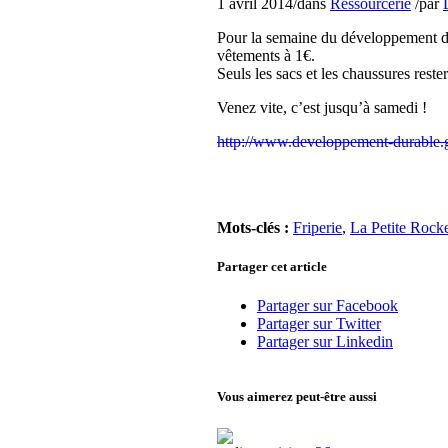
1 avril 2014
/
dans
Ressourcerie
/
par
Pour la semaine du développement dur
vêtements à 1€.
Seuls les sacs et les chaussures reste
Venez vite, c’est jusqu’à samedi !
http://www.developpement-durable.g
Mots-clés :
Friperie
,
La Petite Rocke
Partager cet article
Partager sur Facebook
Partager sur Twitter
Partager sur Linkedin
Vous aimerez peut-être aussi