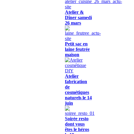
Atelier &
Dîner samedi
26 mars
Petit sac en
laine feutrée
maison
Atelier
fabrication
de
cosmétiques
naturels le 14
juin
Soirée resto
dont vous
êtes le héros