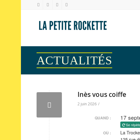
ACTUALITÉS
Inès vous coiffe
2 juin 2026
/
17 sept
QUAND :
Se répèt
La Trocke
OÙ :
125 rue d