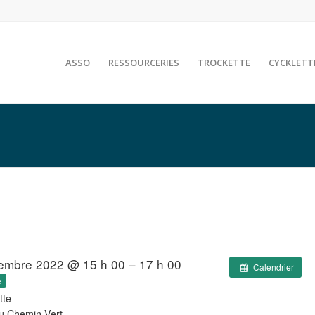
ASSO
RESSOURCERIES
TROCKETTE
CYCKLETT
embre 2022 @ 15 h 00 – 17 h 00
Calendrier
e
tte
u Chemin Vert