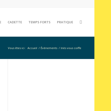
E
CADETTE
TEMPS FORTS
PRATIQUE
Vous êtes ici :
Accueil
/
Événements
/
Inès vous coiffe