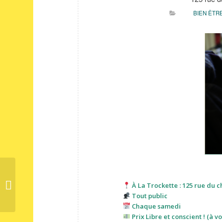
BIEN ÊTR
Vente Spéciale Les Réparés #5
À La Trockette : 125 rue du c
Tout public
Chaque samedi
Prix Libre et conscient ! (à v