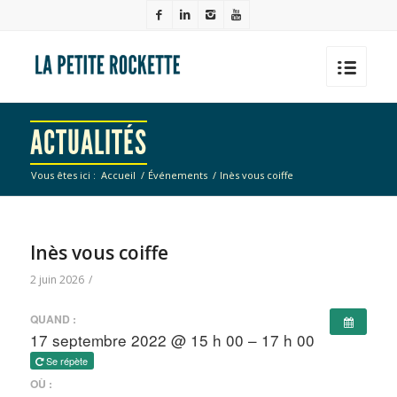
ACTUALITÉS
Vous êtes ici :
Accueil
/
Événements
/
Inès vous coiffe
Inès vous coiffe
2 juin 2026
/
QUAND :
17 septembre 2022 @ 15 h 00 – 17 h 00
Se répète
OÙ :