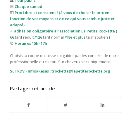
👥
Tout public
📅
Chaque samedi
💶
Prix Libre et conscient ! (à vous de choisir le prix en
fonction de vos moyens et de ce qui vous semble juste et
adapté).
+
adhésion obligatoire à l’association La Petite Rockette (
6€
tarif réduit
/12€
tarif normal
/18€ et plus
tarif soutien
)
⏰
Horaires 15h>17h
Choisis ta coupe ou laisse-toi guider par les conseils de notre
professionnelle du ciseau. Sur cheveux sec uniquement.
Sur RDV • Infos/Résas : trockette@lapetiterockette.org
Partager cet article