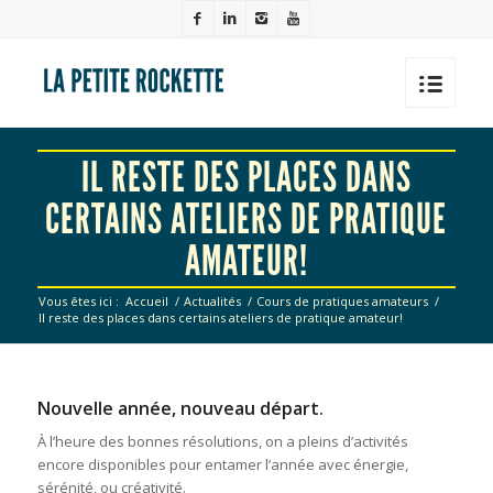
IL RESTE DES PLACES DANS
CERTAINS ATELIERS DE PRATIQUE
AMATEUR!
Vous êtes ici :
Accueil
/
Actualités
/
Cours de pratiques amateurs
/
Il reste des places dans certains ateliers de pratique amateur!
Nouvelle année, nouveau départ.
À l’heure des bonnes résolutions, on a pleins d’activités
encore disponibles pour entamer l’année avec énergie,
sérénité, ou créativité.