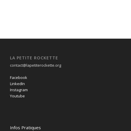
famille
Éveil et
initiation
Danse
à la
contemporaine
danse
LA PETITE ROCKETTE
contact@lapetiterockette.org
Facebook
LinkedIn
Instagram
Youtube
Infos Pratiques