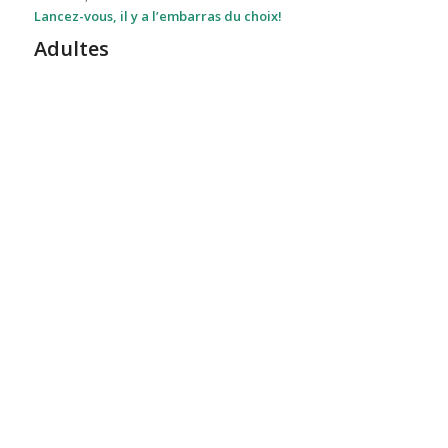
Lancez-vous, il y a l’embarras du choix!
Adultes
Qi
gong
Tango
Argentin
Méditation
musicale /
Danse
Raga
africaine
urbain
Danse
improvisée
Danse
libre
Danse
et
contemporaine
bien
Couture
être