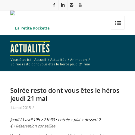
ACTUALITÉS
Vous êtes ici :
Accueil
/
Actualités
/
Animation
/
Soirée resto dont vous êtes le héros jeudi 21 mai
Soirée resto dont vous êtes le héros
jeudi 21 mai
14 mai 2015
/
Jeudi 21 avril 19h > 21h30 • entrée + plat + dessert 7
€
• Réservation conseillée