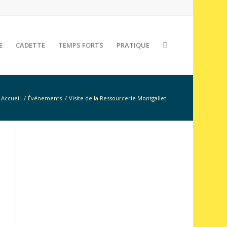
E
CADETTE
TEMPS FORTS
PRATIQUE
Accueil
/
Événements
/
Visite de la Ressourcerie Montgallet