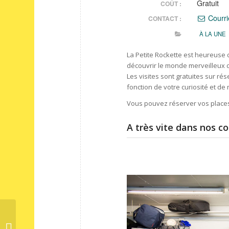
Gratuit
COÛT :
Courri
CONTACT :
À LA UNE
La Petite Rockette est heureuse d
découvrir le monde merveilleux du 
Les visites sont gratuites sur rés
fonction de votre curiosité et de n
Vous pouvez réserver vos place
A très vite dans nos co
La Petite Rockette recrute 4
volontaires en service civique pour