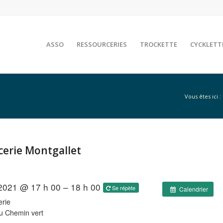
ASSO
RESSOURCERIES
TROCKETTE
CYCKLETT
Vous êtes ici :
rcerie Montgallet
 2021 @ 17 h 00 – 18 h 00
Se répète
Calendrier
rie
u Chemin vert