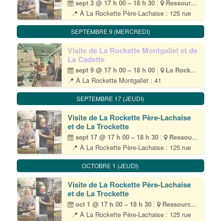
sept 3 @ 17 h 00 – 18 h 30
Ressourcerie
📍 À La Rockette Père-Lachaise : 125 rue
du chemin vert – 75011 Paris • (M) Père-
Lachaise 👥 Tout public – 10 participant·es
SEPTEMBRE 9 (MERCREDI)
max 🎟 Inscription obligatoire par email à
visite@lapetiterockette.org 💶 Gratuit Durée
Visite de La Rockette Montgallet et de
environ 1h30 La Petite Rockette est[...]
La Cadette
sept 9 @ 17 h 00 – 18 h 00
La Rockette Ressourcerie Montgallet
📍 À La Rockette Montgallet : 41
rue Jacques Hillairet – 75012 Paris • Ⓜ️
Montgallet 📆 1 mercredi par mois • 17H>18H
SEPTEMBRE 17 (JEUDI)
👥 Tout public 🎟 Inscription obligatoire par
email à cadette@lapetiterockette.org
Visite de La Rockette Père-Lachaise
💶 Gratuit La Petite Rockette est heureuse
et de La Trockette
d’ouvrir ses[...]
sept 17 @ 17 h 00 – 18 h 30
Ressourcerie
📍 À La Rockette Père-Lachaise : 125 rue
du chemin vert – 75011 Paris • (M) Père-
Lachaise 👥 Tout public – 10 participant·es
OCTOBRE 1 (JEUDI)
max 🎟 Inscription obligatoire par email à
visite@lapetiterockette.org 💶 Gratuit Durée
Visite de La Rockette Père-Lachaise
environ 1h30 La Petite Rockette est[...]
et de La Trockette
oct 1 @ 17 h 00 – 18 h 30
Ressourcerie
📍 À La Rockette Père-Lachaise : 125 rue