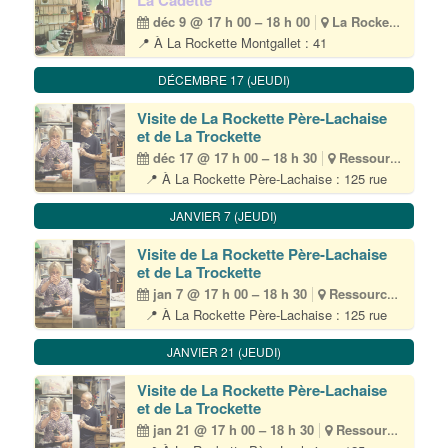
La Cadette
déc 9 @ 17 h 00 – 18 h 00
La Rockette Ressourcerie Montgallet
📍 À La Rockette Montgallet : 41
rue Jacques Hillairet – 75012 Paris • Ⓜ️
Montgallet 📆 1 mercredi par mois • 17H>18H
DÉCEMBRE 17 (JEUDI)
👥 Tout public 🎟 Inscription obligatoire par
email à cadette@lapetiterockette.org
Visite de La Rockette Père-Lachaise
💶 Gratuit La Petite Rockette est heureuse
et de La Trockette
d’ouvrir ses[...]
déc 17 @ 17 h 00 – 18 h 30
Ressourcerie
📍 À La Rockette Père-Lachaise : 125 rue
du chemin vert – 75011 Paris • (M) Père-
Lachaise 👥 Tout public – 10 participant·es
JANVIER 7 (JEUDI)
max 🎟 Inscription obligatoire par email à
visite@lapetiterockette.org 💶 Gratuit Durée
Visite de La Rockette Père-Lachaise
environ 1h30 La Petite Rockette est[...]
et de La Trockette
jan 7 @ 17 h 00 – 18 h 30
Ressourcerie
📍 À La Rockette Père-Lachaise : 125 rue
du chemin vert – 75011 Paris • (M) Père-
Lachaise 👥 Tout public – 10 participant·es
JANVIER 21 (JEUDI)
max 🎟 Inscription obligatoire par email à
visite@lapetiterockette.org 💶 Gratuit Durée
Visite de La Rockette Père-Lachaise
environ 1h30 La Petite Rockette est[...]
et de La Trockette
jan 21 @ 17 h 00 – 18 h 30
Ressourcerie