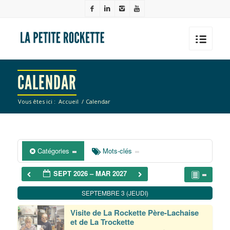
CALENDAR
Vous êtes ici :
Accueil
/
Calendar
Catégories
Mots-clés
SEPT 2026 – MAR 2027
SEPTEMBRE 3 (JEUDI)
Visite de La Rockette Père-Lachaise
et de La Trockette