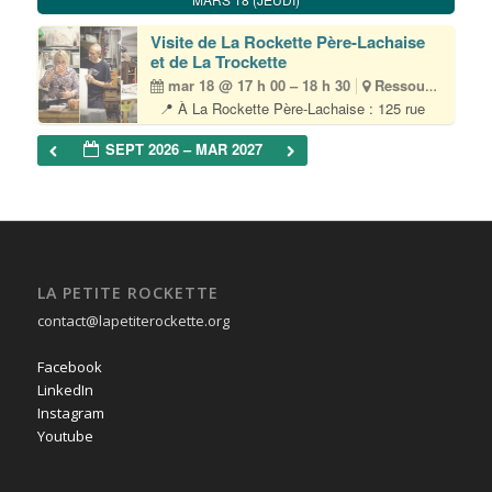
max 🎟 Inscription obligatoire par email à
visite@lapetiterockette.org 💶 Gratuit Durée
Visite de La Rockette Père-Lachaise
environ 1h30 La Petite Rockette est[...]
et de La Trockette
mar 18 @ 17 h 00 – 18 h 30
Ressourcerie
📍 À La Rockette Père-Lachaise : 125 rue
du chemin vert – 75011 Paris • (M) Père-
Lachaise 👥 Tout public – 10 participant·es
SEPT 2026 – MAR 2027
max 🎟 Inscription obligatoire par email à
visite@lapetiterockette.org 💶 Gratuit Durée
environ 1h30 La Petite Rockette est[...]
LA PETITE ROCKETTE
contact@lapetiterockette.org
Facebook
LinkedIn
Instagram
Youtube