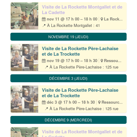
max 🎟 Inscription obligatoire par email à
visite@lapetiterockette.org 💶 Gratuit Durée
Visite de La Rockette Montgallet et de
environ 1h30 La Petite Rockette est[...]
La Cadette
nov 11 @ 17 h 00 – 18 h 00
La Rockette Ressourcerie Montgallet
📍 À La Rockette Montgallet : 41
rue Jacques Hillairet – 75012 Paris • Ⓜ️
Montgallet 📆 1 mercredi par mois • 17H>18H
NOVEMBRE 19 (JEUDI)
👥 Tout public 🎟 Inscription obligatoire par
email à cadette@lapetiterockette.org
Visite de La Rockette Père-Lachaise
💶 Gratuit La Petite Rockette est heureuse
et de La Trockette
d’ouvrir ses[...]
nov 19 @ 17 h 00 – 18 h 30
Ressourcerie
📍 À La Rockette Père-Lachaise : 125 rue
du chemin vert – 75011 Paris • (M) Père-
Lachaise 👥 Tout public – 10 participant·es
DÉCEMBRE 3 (JEUDI)
max 🎟 Inscription obligatoire par email à
visite@lapetiterockette.org 💶 Gratuit Durée
Visite de La Rockette Père-Lachaise
environ 1h30 La Petite Rockette est[...]
et de La Trockette
déc 3 @ 17 h 00 – 18 h 30
Ressourcerie
📍 À La Rockette Père-Lachaise : 125 rue
du chemin vert – 75011 Paris • (M) Père-
Lachaise 👥 Tout public – 10 participant·es
DÉCEMBRE 9 (MERCREDI)
max 🎟 Inscription obligatoire par email à
visite@lapetiterockette.org 💶 Gratuit Durée
Visite de La Rockette Montgallet et de
environ 1h30 La Petite Rockette est[...]