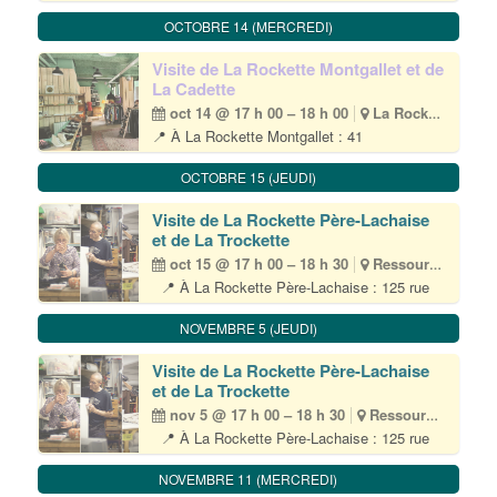
du chemin vert – 75011 Paris • (M) Père-
Lachaise 👥 Tout public – 10 participant·es
OCTOBRE 14 (MERCREDI)
max 🎟 Inscription obligatoire par email à
visite@lapetiterockette.org 💶 Gratuit Durée
Visite de La Rockette Montgallet et de
environ 1h30 La Petite Rockette est[...]
La Cadette
oct 14 @ 17 h 00 – 18 h 00
La Rockette Ressourcerie Montgallet
📍 À La Rockette Montgallet : 41
rue Jacques Hillairet – 75012 Paris • Ⓜ️
Montgallet 📆 1 mercredi par mois • 17H>18H
OCTOBRE 15 (JEUDI)
👥 Tout public 🎟 Inscription obligatoire par
email à cadette@lapetiterockette.org
Visite de La Rockette Père-Lachaise
💶 Gratuit La Petite Rockette est heureuse
et de La Trockette
d’ouvrir ses[...]
oct 15 @ 17 h 00 – 18 h 30
Ressourcerie
📍 À La Rockette Père-Lachaise : 125 rue
du chemin vert – 75011 Paris • (M) Père-
Lachaise 👥 Tout public – 10 participant·es
NOVEMBRE 5 (JEUDI)
max 🎟 Inscription obligatoire par email à
visite@lapetiterockette.org 💶 Gratuit Durée
Visite de La Rockette Père-Lachaise
environ 1h30 La Petite Rockette est[...]
et de La Trockette
nov 5 @ 17 h 00 – 18 h 30
Ressourcerie
📍 À La Rockette Père-Lachaise : 125 rue
du chemin vert – 75011 Paris • (M) Père-
Lachaise 👥 Tout public – 10 participant·es
NOVEMBRE 11 (MERCREDI)