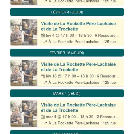
📍 À La Rockette Père-Lachaise : 125 rue
du chemin vert – 75011 Paris • (M) Père-
Lachaise 👥 Tout public – 10 participant·es
FÉVRIER 4 (JEUDI)
max 🎟 Inscription obligatoire par email à
visite@lapetiterockette.org 💶 Gratuit Durée
Visite de La Rockette Père-Lachaise
environ 1h30 La Petite Rockette est[...]
et de La Trockette
fév 4 @ 17 h 00 – 18 h 30
Ressourcerie
📍 À La Rockette Père-Lachaise : 125 rue
du chemin vert – 75011 Paris • (M) Père-
Lachaise 👥 Tout public – 10 participant·es
FÉVRIER 18 (JEUDI)
max 🎟 Inscription obligatoire par email à
visite@lapetiterockette.org 💶 Gratuit Durée
Visite de La Rockette Père-Lachaise
environ 1h30 La Petite Rockette est[...]
et de La Trockette
fév 18 @ 17 h 00 – 18 h 30
Ressourcerie
📍 À La Rockette Père-Lachaise : 125 rue
du chemin vert – 75011 Paris • (M) Père-
Lachaise 👥 Tout public – 10 participant·es
MARS 4 (JEUDI)
max 🎟 Inscription obligatoire par email à
visite@lapetiterockette.org 💶 Gratuit Durée
Visite de La Rockette Père-Lachaise
environ 1h30 La Petite Rockette est[...]
et de La Trockette
mar 4 @ 17 h 00 – 18 h 30
Ressourcerie
📍 À La Rockette Père-Lachaise : 125 rue
du chemin vert – 75011 Paris • (M) Père-
Lachaise 👥 Tout public – 10 participant·es
MARS 18 (JEUDI)