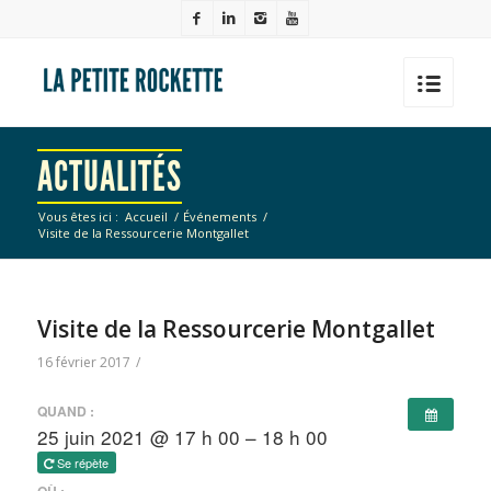
ACTUALITÉS
Vous êtes ici :
Accueil
/
Événements
/
Visite de la Ressourcerie Montgallet
Visite de la Ressourcerie Montgallet
16 février 2017
/
QUAND :
25 juin 2021 @ 17 h 00 – 18 h 00
Se répète