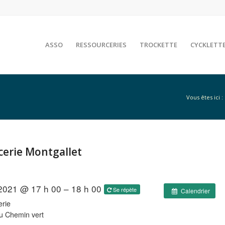
ASSO
RESSOURCERIES
TROCKETTE
CYCKLETT
Vous êtes ici :
rcerie Montgallet
 2021 @ 17 h 00 – 18 h 00
Se répète
Calendrier
rie
u Chemin vert