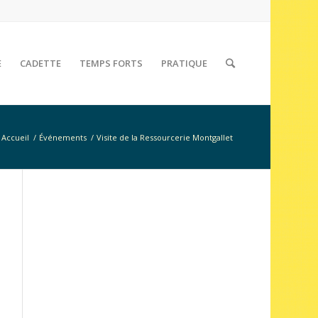
E
CADETTE
TEMPS FORTS
PRATIQUE
Accueil
/
Événements
/
Visite de la Ressourcerie Montgallet