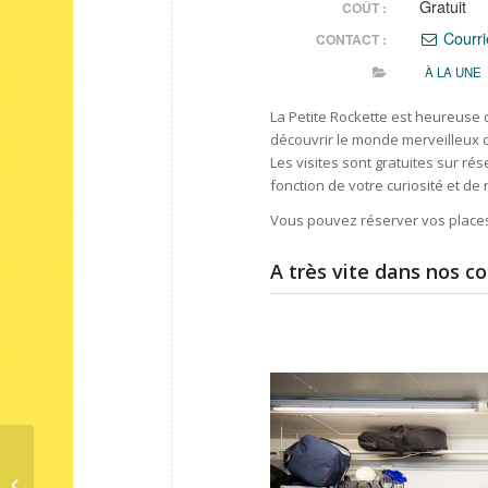
Gratuit
COÛT :
Courri
CONTACT :
À LA UNE
La Petite Rockette est heureuse d
découvrir le monde merveilleux du 
Les visites sont gratuites sur rés
fonction de votre curiosité et de n
Vous pouvez réserver vos place
A très vite dans nos co
La Petite Rockette recrute 4
volontaires en service civique pour