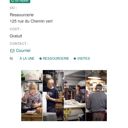
Se répète
OÙ :
Ressourcerie
125 rue du Chemin vert
COÛT :
Gratuit
CONTACT :
Courriel
À LA UNE
RESSOURCERIE
VISITES