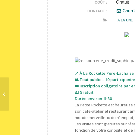
Gratuit
COÛT :
Courri
CONTACT :
À LA UNE
📍 À La Rockette Père-Lachaise 
👥 Tout public – 10 participant·
🎟 Inscription obligatoire par em
💶 Gratuit
Vente Spéciale : Haut de Gamme #8
Durée environ 1h30
La Petite Rockette est heureuse 
son café-atelier et restaurant ant
monde merveilleux du réemploi, l’h
Les visites sont gratuites sur rés
fonction de votre curiosité et de n