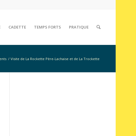
E
CADETTE
TEMPS FORTS
PRATIQUE
ents
/
Visite de La Rockette Père-Lachaise et de La Trockette