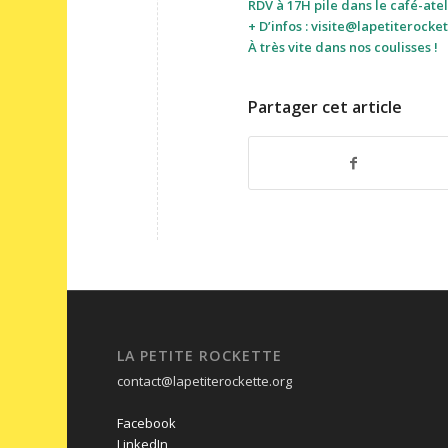
RDV à 17H pile dans le café-ate
+ D’infos :
visite
@lapetiterocket
À très vite dans nos coulisses !
Partager cet article
LA PETITE ROCKETTE
contact@lapetiterockette.org
Facebook
LinkedIn