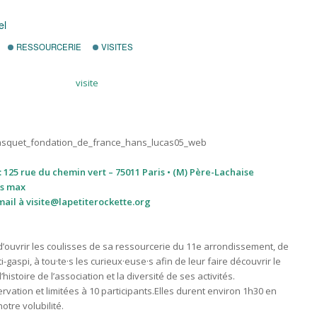
el
RESSOURCERIE
VISITES
: 125 rue du chemin vert – 75011 Paris • (M) Père-Lachaise
es max
ail à visite
@lapetiterockette.org
d’ouvrir les coulisses de sa ressourcerie du 11e arrondissement, de
i-gaspi, à tou·te·s les curieux·euse·s afin de leur faire découvrir le
istoire de l’association et la diversité de ses activités.
ervation et limitées à 10 participants.Elles durent environ 1h30 en
otre volubilité.