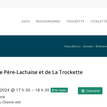
ASSO
RESSOURCERIES
TROCKETTE
CYCKLETT
Vous êtes ici :
Accueil
/
Événem
te Père-Lachaise et de La Trockette
l 2024 @ 17 h 00 – 18 h 30
Se répète
Calendrier
rie
u Chemin vert