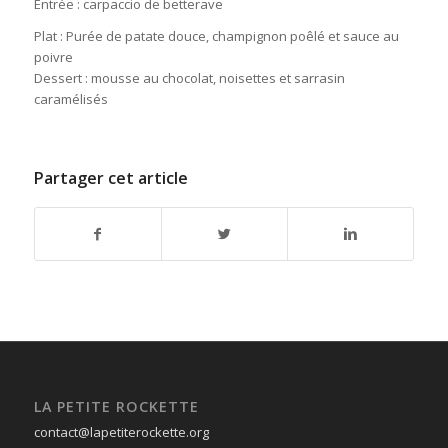
Entrée : carpaccio de betterave
Plat : Purée de patate douce, champignon poêlé et sauce au
poivre
Dessert : mousse au chocolat, noisettes et sarrasin
caramélisés
Partager cet article
LA PETITE ROCKETTE
contact@lapetiterockette.org